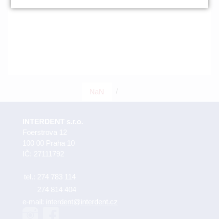
/
NaN
INTERDENT s.r.o.
Foerstrova 12
100 00 Praha 10
IČ: 27111792
tel.:
274 783 114
274 814 404
e-mail:
interdent@interdent.cz