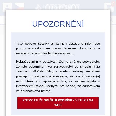
0
person
shopping_cart
search
UPOZORNĚNÍ
menu
Tyto webové stránky a na nich obsažené informace
jsou určeny odborným pracovníkům ve zdravotnictví a
Produkty
nejsou určeny široké laické veřejnosti.
Výchozí
Od nejlevnějšího
Od nejdražšího
Nalezeno
položek
Pokračováním v používání těchto stránek potvrzujete,
že jste odborníkem ve zdravotnictví ve smyslu § 2a
zákona č. 40/1995 Sb., o regulaci reklamy, ve znění
pozdějších předpisů, a současně, že jste si vědom(a)
rizik, která jsou spojena s tím, že se seznámíte s
informacemi takto určenými pro případ, že odborníkem
ve zdravotnictví nejste.
POTVZUJI, ŽE SPLŇUJI PODMÍNKY VSTUPU NA
WEB
Položky prosím vyhledávejte dle katalogového čísla nebo
názvu ve vyhledávání.