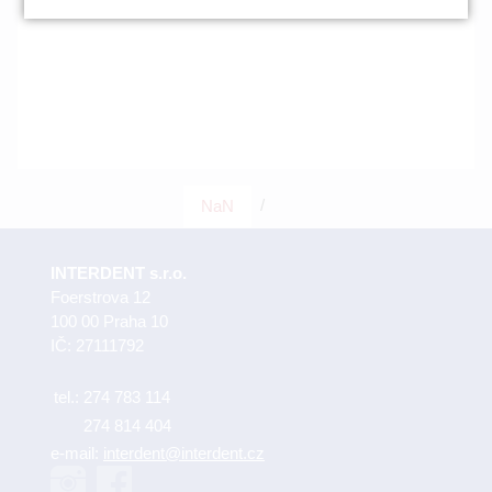
/
NaN
INTERDENT s.r.o.
Foerstrova 12
100 00 Praha 10
IČ: 27111792
tel.:
274 783 114
274 814 404
e-mail:
interdent@interdent.cz