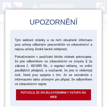
0
person
shopping_cart
search
UPOZORNĚNÍ
menu
Tyto webové stránky a na nich obsažené informace
jsou určeny odborným pracovníkům ve zdravotnictví a
Produkty
nejsou určeny široké laické veřejnosti.
Výchozí
Od nejlevnějšího
Od nejdražšího
Nalezeno
položek
Pokračováním v používání těchto stránek potvrzujete,
že jste odborníkem ve zdravotnictví ve smyslu § 2a
zákona č. 40/1995 Sb., o regulaci reklamy, ve znění
pozdějších předpisů, a současně, že jste si vědom(a)
rizik, která jsou spojena s tím, že se seznámíte s
informacemi takto určenými pro případ, že odborníkem
ve zdravotnictví nejste.
POTVZUJI, ŽE SPLŇUJI PODMÍNKY VSTUPU NA
WEB
Položky prosím vyhledávejte dle katalogového čísla nebo
názvu ve vyhledávání.