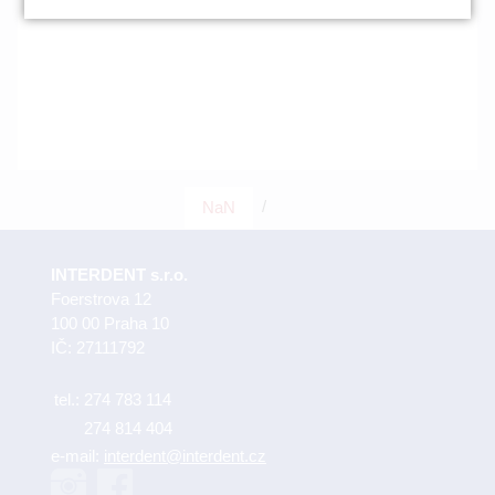
/
NaN
INTERDENT s.r.o.
Foerstrova 12
100 00 Praha 10
IČ: 27111792
tel.:
274 783 114
274 814 404
e-mail:
interdent@interdent.cz