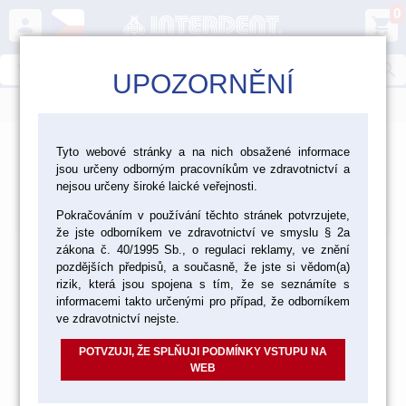
0
person
shopping_cart
search
UPOZORNĚNÍ
menu
Tyto webové stránky a na nich obsažené informace
jsou určeny odborným pracovníkům ve zdravotnictví a
Produkty
nejsou určeny široké laické veřejnosti.
Výchozí
Od nejlevnějšího
Od nejdražšího
Nalezeno
položek
Pokračováním v používání těchto stránek potvrzujete,
že jste odborníkem ve zdravotnictví ve smyslu § 2a
zákona č. 40/1995 Sb., o regulaci reklamy, ve znění
pozdějších předpisů, a současně, že jste si vědom(a)
rizik, která jsou spojena s tím, že se seznámíte s
informacemi takto určenými pro případ, že odborníkem
ve zdravotnictví nejste.
POTVZUJI, ŽE SPLŇUJI PODMÍNKY VSTUPU NA
WEB
Položky prosím vyhledávejte dle katalogového čísla nebo
názvu ve vyhledávání.