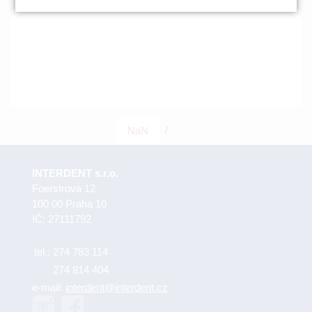
/
NaN
INTERDENT s.r.o.
Foerstrova 12
100 00 Praha 10
IČ: 27111792
tel.:
274 783 114
274 814 404
e-mail:
interdent@interdent.cz