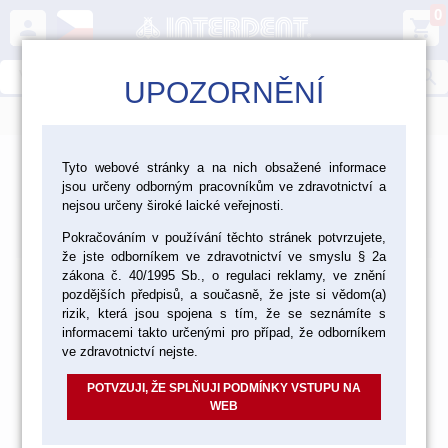
0
person
shopping_cart
search
UPOZORNĚNÍ
menu
Tyto webové stránky a na nich obsažené informace
jsou určeny odborným pracovníkům ve zdravotnictví a
Produkty
nejsou určeny široké laické veřejnosti.
Výchozí
Od nejlevnějšího
Od nejdražšího
Nalezeno
položek
Pokračováním v používání těchto stránek potvrzujete,
že jste odborníkem ve zdravotnictví ve smyslu § 2a
zákona č. 40/1995 Sb., o regulaci reklamy, ve znění
pozdějších předpisů, a současně, že jste si vědom(a)
rizik, která jsou spojena s tím, že se seznámíte s
informacemi takto určenými pro případ, že odborníkem
ve zdravotnictví nejste.
POTVZUJI, ŽE SPLŇUJI PODMÍNKY VSTUPU NA
WEB
Položky prosím vyhledávejte dle katalogového čísla nebo
názvu ve vyhledávání.