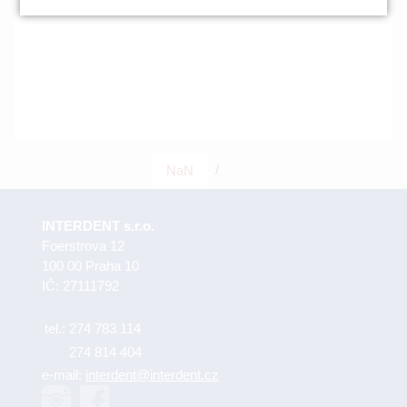
/
NaN
INTERDENT s.r.o.
Foerstrova 12
100 00 Praha 10
IČ: 27111792
tel.:
274 783 114
274 814 404
e-mail:
interdent@interdent.cz