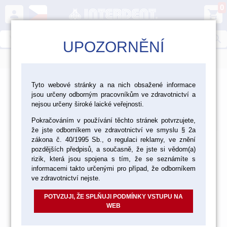
0
person
shopping_cart
search
UPOZORNĚNÍ
menu
Tyto webové stránky a na nich obsažené informace
jsou určeny odborným pracovníkům ve zdravotnictví a
Produkty
nejsou určeny široké laické veřejnosti.
Výchozí
Od nejlevnějšího
Od nejdražšího
Nalezeno
položek
Pokračováním v používání těchto stránek potvrzujete,
že jste odborníkem ve zdravotnictví ve smyslu § 2a
zákona č. 40/1995 Sb., o regulaci reklamy, ve znění
pozdějších předpisů, a současně, že jste si vědom(a)
rizik, která jsou spojena s tím, že se seznámíte s
informacemi takto určenými pro případ, že odborníkem
ve zdravotnictví nejste.
POTVZUJI, ŽE SPLŇUJI PODMÍNKY VSTUPU NA
WEB
Položky prosím vyhledávejte dle katalogového čísla nebo
názvu ve vyhledávání.