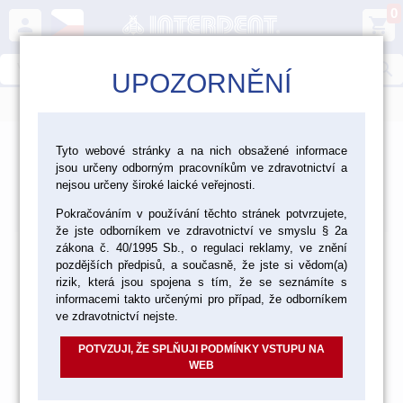
0
person
shopping_cart
search
UPOZORNĚNÍ
menu
Tyto webové stránky a na nich obsažené informace
jsou určeny odborným pracovníkům ve zdravotnictví a
Produkty
nejsou určeny široké laické veřejnosti.
Výchozí
Od nejlevnějšího
Od nejdražšího
Nalezeno
položek
Pokračováním v používání těchto stránek potvrzujete,
že jste odborníkem ve zdravotnictví ve smyslu § 2a
zákona č. 40/1995 Sb., o regulaci reklamy, ve znění
pozdějších předpisů, a současně, že jste si vědom(a)
rizik, která jsou spojena s tím, že se seznámíte s
informacemi takto určenými pro případ, že odborníkem
ve zdravotnictví nejste.
POTVZUJI, ŽE SPLŇUJI PODMÍNKY VSTUPU NA
WEB
Položky prosím vyhledávejte dle katalogového čísla nebo
názvu ve vyhledávání.