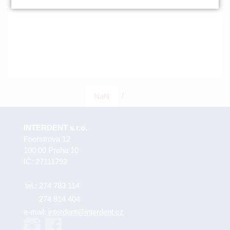
/
NaN
INTERDENT s.r.o.
Foerstrova 12
100 00 Praha 10
IČ: 27111792
tel.:
274 783 114
274 814 404
e-mail:
interdent@interdent.cz