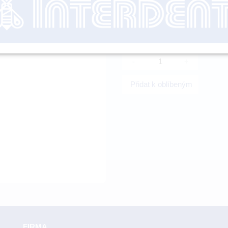
nutné přihl
-
+
Přidat k oblíbeným
FIRMA