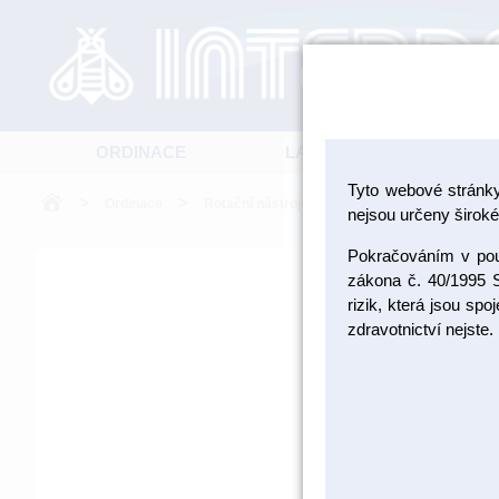
ORDINACE
LABORATOŘ
Tyto webové stránk
>
>
>
Ordinace
Rotační nástroje - položky
Parodontologi
nejsou určeny široké 
Pokračováním v použ
zákona č. 40/1995 S
rizik, která jsou sp
zdravotnictví nejste.