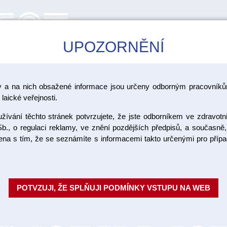
UPOZORNĚNÍ
CAD/CAM
ŠKOLENÍ
AKCE
y a na nich obsažené informace jsou určeny odborným pracovníkům
>
cké nástroje Edenta - položky
Periored nástroje - položky
laické veřejnosti.
ívání těchto stránek potvrzujete, že jste odborníkem ve zdravotn
Diamant P
b., o regulaci reklamy, ve znění pozdějších předpisů, a současně,
ojena s tím, že se seznámíte s informacemi takto určenými pro pří
ks
POTVZUJI, ŽE SPLŇUJI PODMÍNKY VSTUPU NA WEB
Objednací číslo:
ED
Dostupnost: