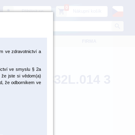
0
person
shopping_cart
Přihlásit se
Nákupní košík
search
KATALOGY
FIRMA
 ve zdravotnictví a
ictví ve smyslu § 2a
erio RA 832L.014 3
 že jste si vědom(a)
pad, že odborníkem ve
832L.206.014
ZBOŽÍ NA
OBJEDNÁNÍ