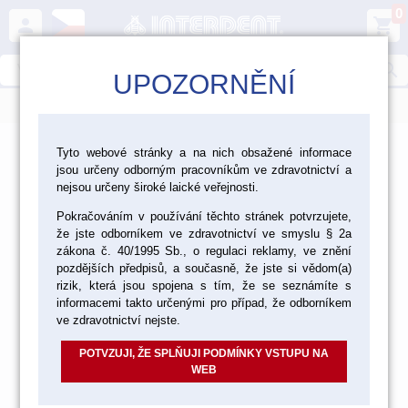
0
person
shopping_cart
search
UPOZORNĚNÍ
menu
>
FIRMA
Tyto webové stránky a na nich obsažené informace
jsou určeny odborným pracovníkům ve zdravotnictví a
Kontaktní Formulář
nejsou určeny široké laické veřejnosti.
Pokračováním v používání těchto stránek potvrzujete,
že jste odborníkem ve zdravotnictví ve smyslu § 2a
Chcete nás kontaktovat se svým dotazem či problémem?
zákona č. 40/1995 Sb., o regulaci reklamy, ve znění
Můžete využít tento formulář, Vaše zpráva nám bude bez
pozdějších předpisů, a současně, že jste si vědom(a)
prodlení doručena a pokud uvedete svoji e-mailovou adresu
rizik, která jsou spojena s tím, že se seznámíte s
či telefon, v nejkratším možném termínu Váš dotaz
informacemi takto určenými pro případ, že odborníkem
zodpovíme.
ve zdravotnictví nejste.
Předmět zprávy:
POTVZUJI, ŽE SPLŇUJI PODMÍNKY VSTUPU NA
WEB
Váš e-mail: