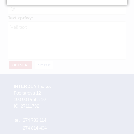
Text zprávy
:
ODESLAT
Smazat
INTERDENT s.r.o.
Foerstrova 12
100 00 Praha 10
IČ: 27111792
tel.:
274 783 114
274 814 404