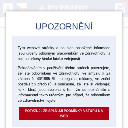
0
person
shopping_cart
search
UPOZORNĚNÍ
menu
AKČNÍ NABÍDKA
Tyto webové stránky a na nich obsažené informace
jsou určeny odborným pracovníkům ve zdravotnictví a
nejsou určeny široké laické veřejnosti.
Vše
Laboratoř
Ordinace
Pokračováním v používání těchto stránek potvrzujete,
že jste odborníkem ve zdravotnictví ve smyslu § 2a
VÝPRODEJ ZBOŽÍ
zákona č. 40/1995 Sb., o regulaci reklamy, ve znění
pozdějších předpisů, a současně, že jste si vědom(a)
rizik, která jsou spojena s tím, že se seznámíte s
informacemi takto určenými pro případ, že odborníkem
ve zdravotnictví nejste.
POTVZUJI, ŽE SPLŇUJI PODMÍNKY VSTUPU NA
WEB