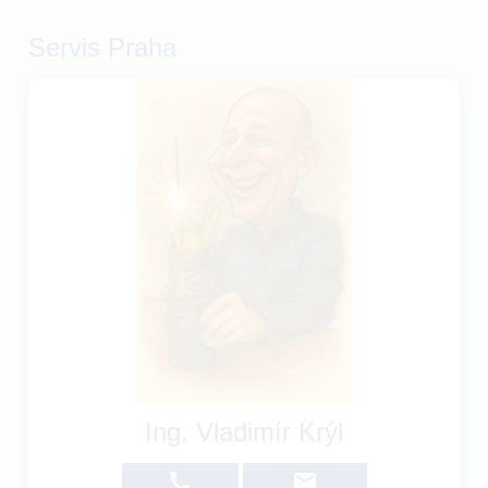
Servis Praha
Ing. Vladimír Krýl
call
email