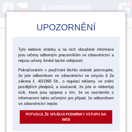
0
person
shopping_cart
search
UPOZORNĚNÍ
menu
>
FIRMA
Tyto webové stránky a na nich obsažené informace
jsou určeny odborným pracovníkům ve zdravotnictví a
Kontakty na firmu
nejsou určeny široké laické veřejnosti.
Pokračováním v používání těchto stránek potvrzujete,
že jste odborníkem ve zdravotnictví ve smyslu § 2a
zákona č. 40/1995 Sb., o regulaci reklamy, ve znění
pozdějších předpisů, a současně, že jste si vědom(a)
rizik, která jsou spojena s tím, že se seznámíte s
informacemi takto určenými pro případ, že odborníkem
ve zdravotnictví nejste.
POTVZUJI, ŽE SPLŇUJI PODMÍNKY VSTUPU NA
WEB