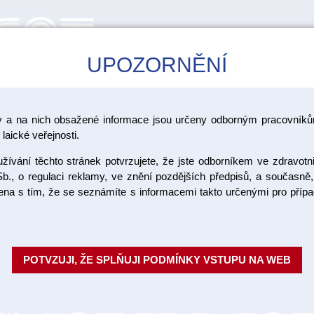
UPOZORNĚNÍ
CAD/CAM
ŠKOLENÍ
AKCE
y a na nich obsažené informace jsou určeny odborným pracovníkům
laické veřejnosti.
ívání těchto stránek potvrzujete, že jste odborníkem ve zdravotn
3D antiref
b., o regulaci reklamy, ve znění pozdějších předpisů, a současně,
ojena s tím, že se seznámíte s informacemi takto určenými pro pří
skenování
3-D sprej pro potlačení nežádo
POTVZUJI, ŽE SPLŇUJI PODMÍNKY VSTUPU NA WEB
nanést přípravek ve velmi tenké
Objednací číslo:
Dostupnost:
SKL