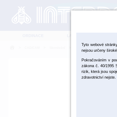
ORDINACE
LABORATOŘ
Tyto webové stránk
>
>
>
CAD/CAM
Skenování
Pomůcky pro skenování
nejsou určeny široké 
Pokračováním v použ
zákona č. 40/1995 S
rizik, která jsou sp
zdravotnictví nejste.