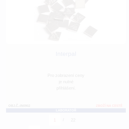
Interpal
Pro zobrazení ceny
je nutné
přihlášení.
OBJ.Č.:IN0902
ZBOŽÍ NA CESTĚ
LABORATOŘ
/
1
22