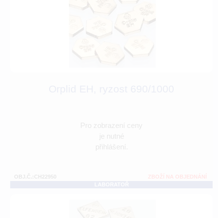
Orplid EH, ryzost 690/1000
Pro zobrazení ceny
je nutné
přihlášení.
OBJ.Č.:CH22950
ZBOŽÍ NA OBJEDNÁNÍ
LABORATOŘ