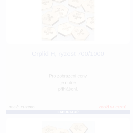
Orplid H, ryzost 700/1000
Pro zobrazení ceny
je nutné
přihlášení.
OBJ.Č.:CH22980
ZBOŽÍ NA CESTĚ
LABORATOŘ