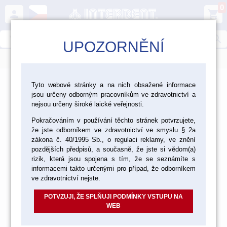
0
person
shopping_cart
search
UPOZORNĚNÍ
menu
>
>
Laboratoř
Zatmelování, lití, pájení
Tyto webové stránky a na nich obsažené informace
jsou určeny odborným pracovníkům ve zdravotnictví a
Zatmelování, lití, pájení
nejsou určeny široké laické veřejnosti.
Pokračováním v používání těchto stránek potvrzujete,
že jste odborníkem ve zdravotnictví ve smyslu § 2a
zákona č. 40/1995 Sb., o regulaci reklamy, ve znění
DENTÁLNÍ SLITINY
pozdějších předpisů, a současně, že jste si vědom(a)
rizik, která jsou spojena s tím, že se seznámíte s
informacemi takto určenými pro případ, že odborníkem
ve zdravotnictví nejste.
PÁJKY A SPÁJECÍ PASTY
POTVZUJI, ŽE SPLŇUJI PODMÍNKY VSTUPU NA
WEB