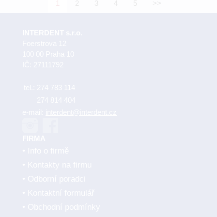
1
2
3
4
5
>>
INTERDENT s.r.o.
Foerstrova 12
100 00 Praha 10
IČ: 27111792
tel.:
274 783 114
274 814 404
e-mail:
interdent@interdent.cz
FIRMA
Info o firmě
Kontakty na firmu
Odborní poradci
Kontaktní formulář
Obchodní podmínky