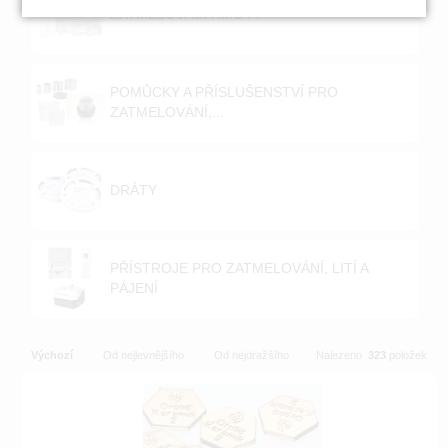
ZATMELOVACÍ HMOTY
POMŮCKY A PŘÍSLUŠENSTVÍ PRO
ZATMELOVÁNÍ,...
DRÁTY
PŘÍSTROJE PRO ZATMELOVÁNÍ, LITÍ A
PÁJENÍ
Výchozí
Od nejlevnějšího
Od nejdražšího
Nalezeno
323
položek