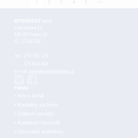
1
2
3
4
5
>>
INTERDENT s.r.o.
Foerstrova 12
100 00 Praha 10
IČ: 27111792
tel.:
274 783 114
274 814 404
e-mail:
interdent@interdent.cz
FIRMA
Info o firmě
Kontakty na firmu
Odborní poradci
Kontaktní formulář
Obchodní podmínky