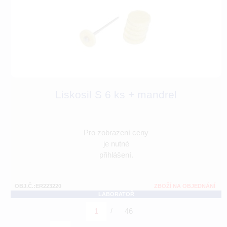
Liskosil S 6 ks + mandrel
Pro zobrazení ceny
je nutné
přihlášení.
OBJ.Č.:ER223220
ZBOŽÍ NA OBJEDNÁNÍ
LABORATOŘ
/
1
46