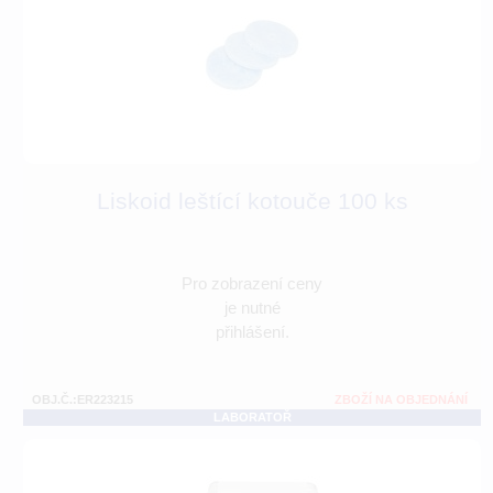
Liskoid leštící kotouče 100 ks
Pro zobrazení ceny
je nutné
přihlášení.
OBJ.Č.:ER223215
ZBOŽÍ NA OBJEDNÁNÍ
LABORATOŘ