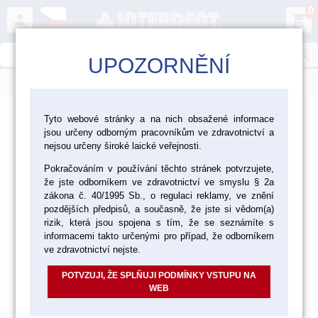
0
person
shopping_cart
search
UPOZORNĚNÍ
menu
>
>
Laboratoř
Tepelné tvarování fólií
Tyto webové stránky a na nich obsažené informace
jsou určeny odborným pracovníkům ve zdravotnictví a
Tepelné tvarování fólií
nejsou určeny široké laické veřejnosti.
Pokračováním v používání těchto stránek potvrzujete,
že jste odborníkem ve zdravotnictví ve smyslu § 2a
zákona č. 40/1995 Sb., o regulaci reklamy, ve znění
TERMOPLASTICKÉ FÓLIE ERKODENT
pozdějších předpisů, a současně, že jste si vědom(a)
rizik, která jsou spojena s tím, že se seznámíte s
informacemi takto určenými pro případ, že odborníkem
ve zdravotnictví nejste.
NÁLEPKY PLAYSAFE
POTVZUJI, ŽE SPLŇUJI PODMÍNKY VSTUPU NA
WEB