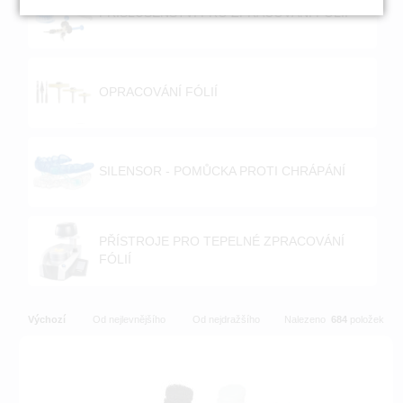
PŘÍSLUŠENSTVÍ PRO ZPRACOVÁNÍ FÓLIÍ
OPRACOVÁNÍ FÓLIÍ
SILENSOR - POMŮCKA PROTI CHRÁPÁNÍ
PŘÍSTROJE PRO TEPELNÉ ZPRACOVÁNÍ
FÓLIÍ
Výchozí
Od nejlevnějšího
Od nejdražšího
Nalezeno
684
položek