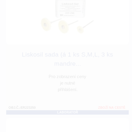
Liskosil sada (á 1 ks S,M,L, 3 ks
mandre...
Pro zobrazení ceny
je nutné
přihlášení.
OBJ.Č.:ER223250
ZBOŽÍ NA CESTĚ
LABORATOŘ