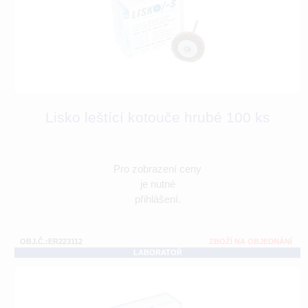
Lisko leštící kotouče hrubé 100 ks
Pro zobrazení ceny
je nutné
přihlášení.
OBJ.Č.:ER223112
ZBOŽÍ NA OBJEDNÁNÍ
LABORATOŘ