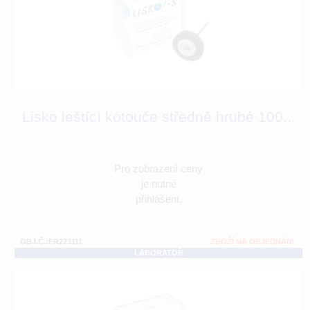
Lisko leštící kotouče středně hrubé 100...
Pro zobrazení ceny
je nutné
přihlášení.
OBJ.Č.:ER223111
ZBOŽÍ NA OBJEDNÁNÍ
LABORATOŘ