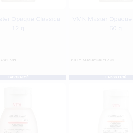
ter Opaque Classical
VMK Master Opaque 
12 g
50 g
12GCLASS
OBJ.Č.:VMKM/O50GCLASS
LABORATOŘ
LABORATOŘ