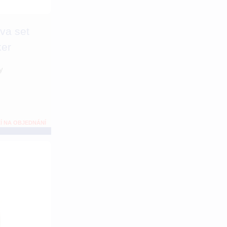
va set
ker
y
Í NA OBJEDNÁNÍ