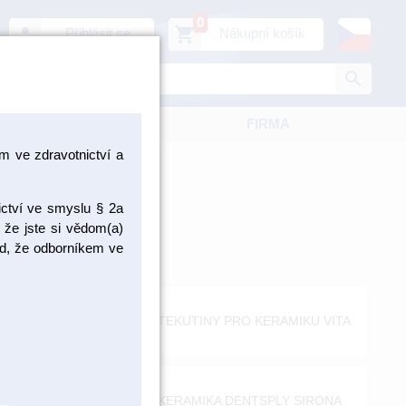
0
person
shopping_cart
Přihlásit se
Nákupní košík
search
KATALOGY
FIRMA
 ve zdravotnictví a
ictví ve smyslu § 2a
 že jste si vědom(a)
pad, že odborníkem ve
ITA UNIQUE
TEKUTINY PRO KERAMIKU VITA
KERAMIKA DENTSPLY SIRONA