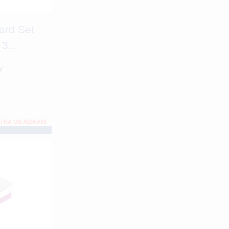
ard Set
3...
y
Í NA OBJEDNÁNÍ