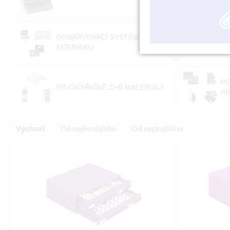
DOBARVOVACÍ SYSTÉMY PRO
PO
KERAMIKU
K
PO
PRYSKYŘIČNÉ C+B MATERIÁLY
PR
Výchozí
Od nejlevnějšího
Od nejdražšího