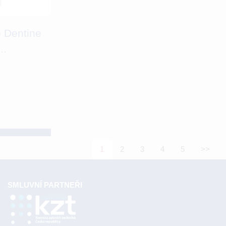
 Dentine
..
1
2
3
4
5
>>
SMLUVNÍ PARTNEŘI