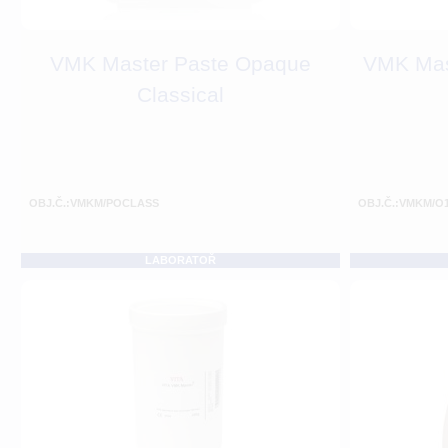
VMK Master Paste Opaque
VMK Mas
Classical
OBJ.Č.:VMKM/POCLASS
OBJ.Č.:VMKM/O
LABORATOŘ