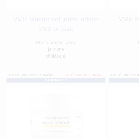
VMK Master set jeden odstín
VMK Ma
2M2 prášek
Pro zobrazení ceny
je nutné
přihlášení.
OBJ.Č.:VIBVMKOCS2M2V2
ZBOŽÍ NA OBJEDNÁNÍ
OBJ.Č.:VIBVMK
LABORATOŘ