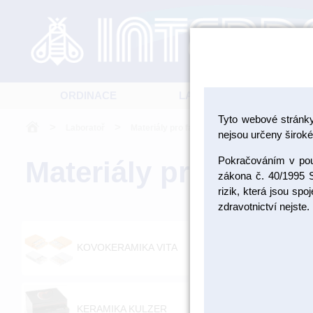
ORDINACE
LABORATOŘ
Tyto webové stránk
>
>
Laboratoř
Materiály pro fazetování a inleje
nejsou určeny široké 
Pokračováním v použ
Materiály pro fazetov
zákona č. 40/1995 S
rizik, která jsou sp
zdravotnictví nejste.
KOVOKERAMIKA VITA
BE
KERAMIKA KULZER
KE