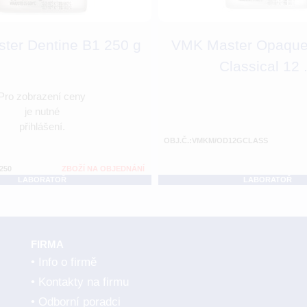
ter Dentine B1 250 g
VMK Master Opaque
Classical 12 .
Pro zobrazení ceny
je nutné
přihlášení.
OBJ.Č.:VMKM/OD12GCLASS
250
ZBOŽÍ NA OBJEDNÁNÍ
LABORATOŘ
LABORATOŘ
FIRMA
Info o firmě
Kontakty na firmu
Odborní poradci