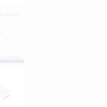
n odstín
y
Í NA OBJEDNÁNÍ