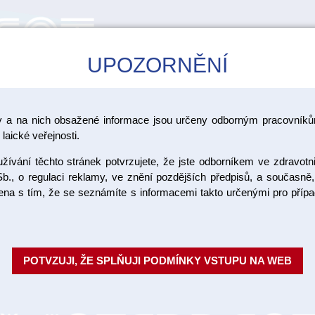
UPOZORNĚNÍ
CAD/CAM
ŠKOLENÍ
AKCE
y a na nich obsažené informace jsou určeny odborným pracovníkům
laické veřejnosti.
ívání těchto stránek potvrzujete, že jste odborníkem ve zdravotn
ání a inleje
b., o regulaci reklamy, ve znění pozdějších předpisů, a současně,
ojena s tím, že se seznámíte s informacemi takto určenými pro pří
ZKOVOVÁ KERAMIKA VITA
TEKUTÁ KERAMIKA V
POTVZUJI, ŽE SPLŇUJI PODMÍNKY VSTUPU NA WEB
RAMIKA IVOCLAR VIVADENT
KERAMIKA GC