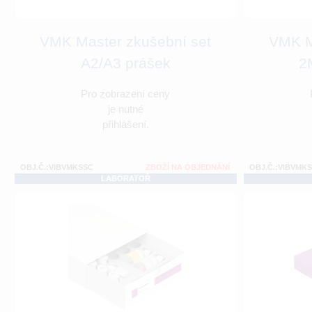
VMK Master zkušební set
VMK M
A2/A3 prášek
2
Pro zobrazení ceny
je nutné
přihlášení.
OBJ.Č.:VIBVMKSSC
ZBOŽÍ NA OBJEDNÁNÍ
OBJ.Č.:VIBVMK
LABORATOŘ