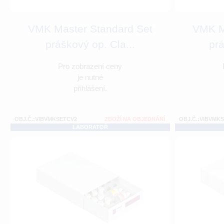
VMK Master Standard Set
VMK M
práškový op. Cla...
prá
Pro zobrazení ceny
je nutné
přihlášení.
OBJ.Č.:VIBVMKSETCV2
ZBOŽÍ NA OBJEDNÁNÍ
OBJ.Č.:VIBVMK
LABORATOŘ