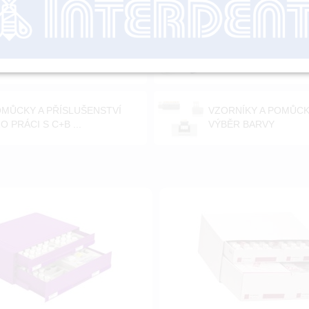
MOCNÉ MATERIÁLY PRO
POMŮCKY PRO PRÁCI
ERAMIKU
KERAMIKOU
MŮCKY A PŘÍSLUŠENSTVÍ
VZORNÍKY A POMŮC
O PRÁCI S C+B ...
VÝBĚR BARVY