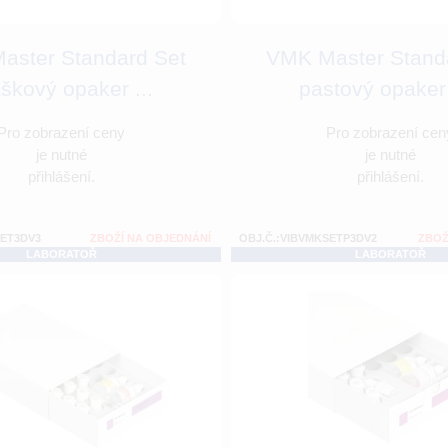
aster Standard Set
VMK Master Stand
škový opaker ...
pastový opaker 
Pro zobrazení ceny
Pro zobrazení cen
je nutné
je nutné
přihlášení.
přihlášení.
SET3DV3
ZBOŽÍ NA OBJEDNÁNÍ
OBJ.Č.:VIBVMKSETP3DV2
ZBOŽ
LABORATOŘ
LABORATOŘ