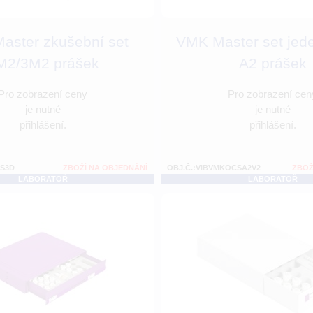
aster zkušební set
VMK Master set jede
M2/3M2 prášek
A2 prášek
Pro zobrazení ceny
Pro zobrazení cen
je nutné
je nutné
přihlášení.
přihlášení.
SS3D
ZBOŽÍ NA OBJEDNÁNÍ
OBJ.Č.:VIBVMKOCSA2V2
ZBOŽ
LABORATOŘ
LABORATOŘ