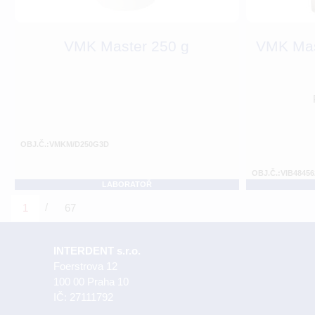
VMK Master 250 g
VMK Mas
OBJ.Č.:VMKM/D250G3D
OBJ.Č.:VIB48456
LABORATOŘ
/
1
67
INTERDENT s.r.o.
Foerstrova 12
100 00 Praha 10
IČ: 27111792