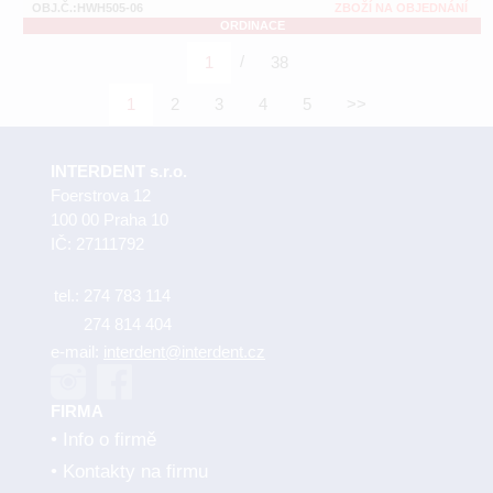
OBJ.Č.:HWH505-06
ZBOŽÍ NA OBJEDNÁNÍ
ORDINACE
/
1
38
1
2
3
4
5
>>
INTERDENT s.r.o.
Foerstrova 12
100 00 Praha 10
IČ: 27111792
tel.:
274 783 114
274 814 404
e-mail:
interdent@interdent.cz
FIRMA
Info o firmě
Kontakty na firmu