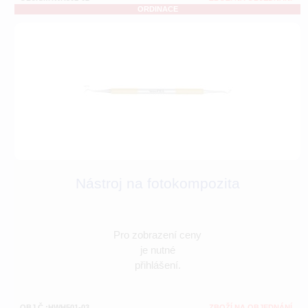
ORDINACE
Nástroj na fotokompozita
Pro zobrazení ceny
je nutné
přihlášení.
OBJ.Č.:HWH501-03
ZBOŽÍ NA OBJEDNÁNÍ