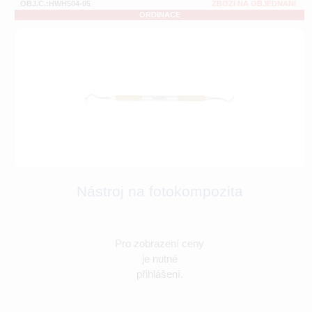
OBJ.Č.:HWH504-05
ZBOŽÍ NA OBJEDNÁNÍ
ORDINACE
Nástroj na fotokompozita
Pro zobrazení ceny
je nutné
přihlášení.