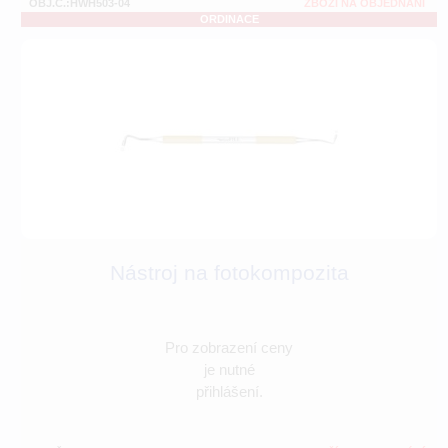
OBJ.Č.:HWH503-04
ZBOŽÍ NA OBJEDNÁNÍ
ORDINACE
Nástroj na fotokompozita
Pro zobrazení ceny
je nutné
přihlášení.