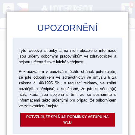
0
person
shopping_cart
search
UPOZORNĚNÍ
menu
>
>
Ordinace
Nástroje
Tyto webové stránky a na nich obsažené informace
jsou určeny odborným pracovníkům ve zdravotnictví a
Nástroje
nejsou určeny široké laické veřejnosti.
Pokračováním v používání těchto stránek potvrzujete,
že jste odborníkem ve zdravotnictví ve smyslu § 2a
zákona č. 40/1995 Sb., o regulaci reklamy, ve znění
NÁSTROJE HAMMACHER
pozdějších předpisů, a současně, že jste si vědom(a)
rizik, která jsou spojena s tím, že se seznámíte s
informacemi takto určenými pro případ, že odborníkem
ve zdravotnictví nejste.
NÁSTROJE MEDIN
POTVZUJI, ŽE SPLŇUJI PODMÍNKY VSTUPU NA
WEB