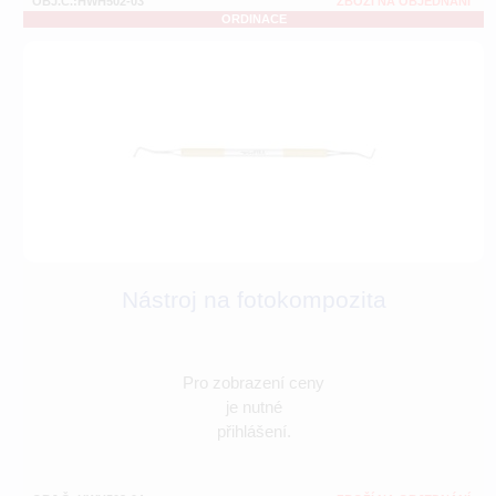
OBJ.Č.:HWH502-03
ZBOŽÍ NA OBJEDNÁNÍ
ORDINACE
Nástroj na fotokompozita
Pro zobrazení ceny
je nutné
přihlášení.