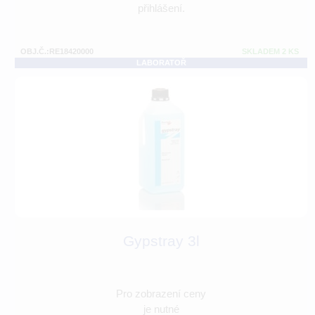
přihlášení.
OBJ.Č.:RE18420000
SKLADEM 2 KS
LABORATOŘ
Gypstray 3l
Pro zobrazení ceny
je nutné