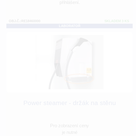
přihlášení.
OBJ.Č.:RE18460000
SKLADEM 3 KS
LABORATOŘ
Power steamer - držák na stěnu
Pro zobrazení ceny
je nutné