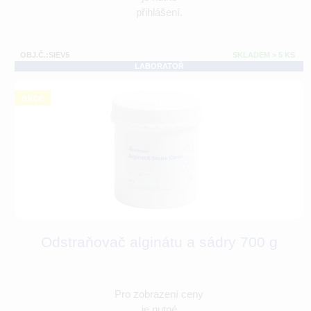
přihlášení.
OBJ.Č.:SIEV5
SKLADEM > 5 KS
LABORATOŘ
akce
Odstraňovač alginátu a sádry 700 g
Pro zobrazení ceny
je nutné