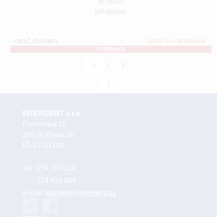
je nutné
přihlášení.
OBJ.Č.:EU114001
ZBOŽÍ NA OBJEDNÁNÍ
ORDINACE
/
1
1
1
INTERDENT s.r.o.
Foerstrova 12
100 00 Praha 10
IČ: 27111792
tel.:
274 783 114
274 814 404
e-mail:
interdent@interdent.cz