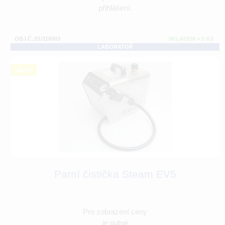
přihlášení.
OBJ.Č.:EU118003
SKLADEM > 5 KS
LABORATOŘ
akce
Parní čistička Steam EV5
Pro zobrazení ceny
je nutné