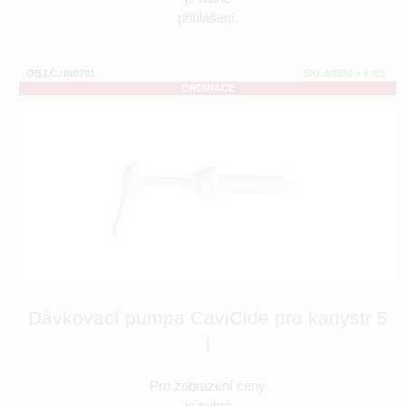
přihlášení.
OBJ.Č.:IN0701
SKLADEM > 5 KS
ORDINACE
Dávkovací pumpa CaviCide pro kanystr 5
l
Pro zobrazení ceny
je nutné