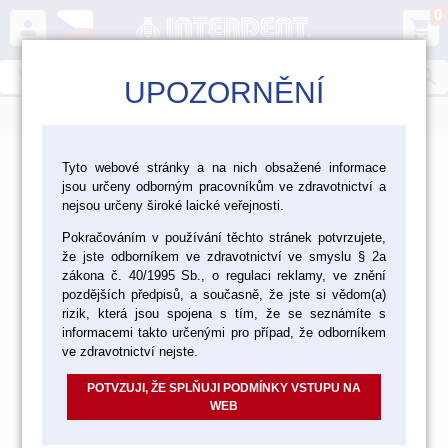
0
person
shopping_cart
search
UPOZORNĚNÍ
menu
>
>
Laboratoř
Tyto webové stránky a na nich obsažené informace
jsou určeny odborným pracovníkům ve zdravotnictví a
Dezinfekce, čištění a ochranné pomůcky
nejsou určeny široké laické veřejnosti.
Dezinfekce, čištění a ochranné
Pokračováním v používání těchto stránek potvrzujete,
že jste odborníkem ve zdravotnictví ve smyslu § 2a
pomůcky
zákona č. 40/1995 Sb., o regulaci reklamy, ve znění
pozdějších předpisů, a současně, že jste si vědom(a)
rizik, která jsou spojena s tím, že se seznámíte s
informacemi takto určenými pro případ, že odborníkem
ve zdravotnictví nejste.
DEZINFEKCE
POTVZUJI, ŽE SPLŇUJI PODMÍNKY VSTUPU NA
WEB
ČIŠTĚNÍ