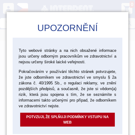
0
person
shopping_cart
search
UPOZORNĚNÍ
menu
Tyto webové stránky a na nich obsažené informace
jsou určeny odborným pracovníkům ve zdravotnictví a
Produkty
nejsou určeny široké laické veřejnosti.
Výchozí
Od nejlevnějšího
Od nejdražšího
Nalezeno
položek
Pokračováním v používání těchto stránek potvrzujete,
že jste odborníkem ve zdravotnictví ve smyslu § 2a
zákona č. 40/1995 Sb., o regulaci reklamy, ve znění
pozdějších předpisů, a současně, že jste si vědom(a)
rizik, která jsou spojena s tím, že se seznámíte s
informacemi takto určenými pro případ, že odborníkem
ve zdravotnictví nejste.
POTVZUJI, ŽE SPLŇUJI PODMÍNKY VSTUPU NA
WEB
Položky prosím vyhledávejte dle katalogového čísla nebo
názvu ve vyhledávání.