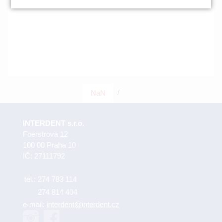
/
NaN
INTERDENT s.r.o.
Foerstrova 12
100 00 Praha 10
IČ: 27111792
tel.:
274 783 114
274 814 404
e-mail:
interdent@interdent.cz