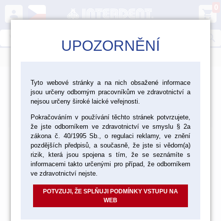
0
person
shopping_cart
search
UPOZORNĚNÍ
menu
Tyto webové stránky a na nich obsažené informace
jsou určeny odborným pracovníkům ve zdravotnictví a
Produkty
nejsou určeny široké laické veřejnosti.
Výchozí
Od nejlevnějšího
Od nejdražšího
Nalezeno
položek
Pokračováním v používání těchto stránek potvrzujete,
že jste odborníkem ve zdravotnictví ve smyslu § 2a
zákona č. 40/1995 Sb., o regulaci reklamy, ve znění
pozdějších předpisů, a současně, že jste si vědom(a)
rizik, která jsou spojena s tím, že se seznámíte s
informacemi takto určenými pro případ, že odborníkem
ve zdravotnictví nejste.
POTVZUJI, ŽE SPLŇUJI PODMÍNKY VSTUPU NA
WEB
Položky prosím vyhledávejte dle katalogového čísla nebo
názvu ve vyhledávání.