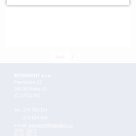
/
NaN
INTERDENT s.r.o.
Foerstrova 12
100 00 Praha 10
IČ: 27111792
tel.:
274 783 114
274 814 404
e-mail:
interdent@interdent.cz