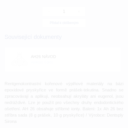
-
+
Přidat k oblíbeným
Související dokumenty
AH26 NÁVOD
velikost: 0 [kb]
Rentgenokontrastní kořenové výplňové materiály na bázi
epoxidové pryskyřice ve formě prášek-tekutina. Snadno se
zpracovávají a aplikují, neobsahují akryláty ani eugenol, jsou
nedráždivé. Lze je použít pro všechny druhy endodontického
ošetření. AH 26 obsahuje stříbrné ionty. Balení: 1x Ah 26 bez
stříbra sada (8 g prášek, 10 g pryskyřice) / Výrobce: Dentsply
Sirona