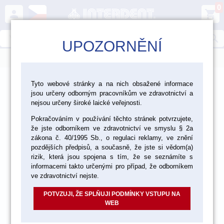
0
person
shopping_cart
search
UPOZORNĚNÍ
menu
>
>
>
>
Ordinace
Endodoncie
Kořenové výplně
Tyto webové stránky a na nich obsažené informace
jsou určeny odborným pracovníkům ve zdravotnictví a
Definitivní kořenové výplně
nejsou určeny široké laické veřejnosti.
Pokračováním v používání těchto stránek potvrzujete,
že jste odborníkem ve zdravotnictví ve smyslu § 2a
zákona č. 40/1995 Sb., o regulaci reklamy, ve znění
pozdějších předpisů, a současně, že jste si vědom(a)
rizik, která jsou spojena s tím, že se seznámíte s
informacemi takto určenými pro případ, že odborníkem
ve zdravotnictví nejste.
POTVZUJI, ŽE SPLŇUJI PODMÍNKY VSTUPU NA
WEB