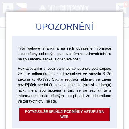
0
person
shopping_cart
search
UPOZORNĚNÍ
menu
>
>
>
>
Ordinace
Endodoncie
Kořenové výplně
Tyto webové stránky a na nich obsažené informace
jsou určeny odborným pracovníkům ve zdravotnictví a
Definitivní kořenové výplně
nejsou určeny široké laické veřejnosti.
Pokračováním v používání těchto stránek potvrzujete,
že jste odborníkem ve zdravotnictví ve smyslu § 2a
zákona č. 40/1995 Sb., o regulaci reklamy, ve znění
pozdějších předpisů, a současně, že jste si vědom(a)
rizik, která jsou spojena s tím, že se seznámíte s
informacemi takto určenými pro případ, že odborníkem
ve zdravotnictví nejste.
POTVZUJI, ŽE SPLŇUJI PODMÍNKY VSTUPU NA
WEB