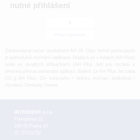
nutné přihlášení
-
+
Přidat k oblíbeným
Zdokonalená verze osvědčené AH 26. Díky formě pasta-pasta
je jednodušší míchání i aplikace. Dodává se v tubách (AH Plus)
nebo ve dvojitých stříkačkách (AH Plus Jet) pro rychlou a
přesnou přímou intraorální aplikaci. Balení: 1x AH Plus Jet sada
(15 g AH Plus, 20× koncovky + špičky, míchací podložka) /
Výrobce: Dentsply Sirona
INTERDENT s.r.o.
Foerstrova 12
100 00 Praha 10
IČ: 27111792