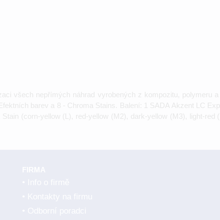
zaci všech nepřímých náhrad vyrobených z kompozitu, polymeru a h
Efektních barev a 8 - Chroma Stains. Balení: 1 SADA Akzent LC Expe
 Stain (corn-yellow (L), red-yellow (M2), dark-yellow (M3), light-r
FIRMA
Info o firmě
Kontakty na firmu
Odborní poradci