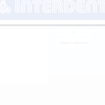
nutné přihl
-
+
Přidat k oblíbeným