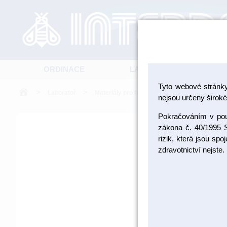
ORDINACE
LABORATOŘ
Tyto webové stránk
>
>
>
Laboratoř
Materiály pro fazetování a inleje
Dobarv
nejsou určeny široké 
Pokračováním v použ
zákona č. 40/1995 S
rizik, která jsou sp
zdravotnictví nejste.