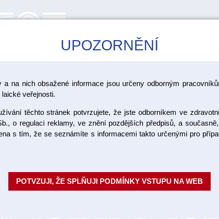
UPOZORNĚNÍ
CAD/CAM
ŠKOLENÍ
AKCE
y a na nich obsažené informace jsou určeny odborným pracovníkům
>
ovací systémy pro keramiku
Vita Akzent LC
laické veřejnosti.
ívání těchto stránek potvrzujete, že jste odborníkem ve zdravotn
Akzent LC
b., o regulaci reklamy, ve znění pozdějších předpisů, a současně,
ojena s tím, že se seznámíte s informacemi takto určenými pro pří
Akzent LC je světlem tuhnoucí
vyrobených z kompozitu, polyme
efektů a také spolehl...
Celý pop
POTVZUJI, ŽE SPLŇUJI PODMÍNKY VSTUPU NA WEB
Objednací číslo:
V
Dostupnost: