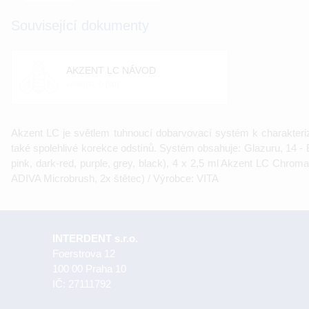
Související dokumenty
AKZENT LC NÁVOD
velikost: 0 [kb]
Akzent LC je světlem tuhnoucí dobarvovací systém k charakteri
také spolehlivé korekce odstínů. Systém obsahuje: Glazuru, 14 - 
pink, dark-red, purple, grey, black), 4 x 2,5 ml Akzent LC Chroma
ADIVA Microbrush, 2x štětec) / Výrobce: VITA
INTERDENT s.r.o.
Foerstrova 12
100 00 Praha 10
IČ: 27111792