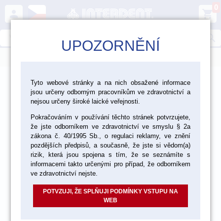
0
person
shopping_cart
search
UPOZORNĚNÍ
menu
>
>
>
>
Ordinace
Výplňové materiály
Cementy
Tyto webové stránky a na nich obsažené informace
jsou určeny odborným pracovníkům ve zdravotnictví a
>
Výplňové cementy
nejsou určeny široké laické veřejnosti.
>
Pokračováním v používání těchto stránek potvrzujete,
Výplňové cementy Solventum/ dříve 3M HC
Ketac Molar
že jste odborníkem ve zdravotnictví ve smyslu § 2a
zákona č. 40/1995 Sb., o regulaci reklamy, ve znění
pozdějších předpisů, a současně, že jste si vědom(a)
akce
rizik, která jsou spojena s tím, že se seznámíte s
informacemi takto určenými pro případ, že odborníkem
ve zdravotnictví nejste.
POTVZUJI, ŽE SPLŇUJI PODMÍNKY VSTUPU NA
WEB