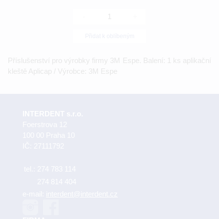
-
+
Přidat k oblíbeným
Příslušenství pro výrobky firmy 3M Espe. Balení: 1 ks aplikační
kleště Aplicap / Výrobce: 3M Espe
INTERDENT s.r.o.
Foerstrova 12
100 00 Praha 10
IČ: 27111792
tel.:
274 783 114
274 814 404
e-mail:
interdent@interdent.cz