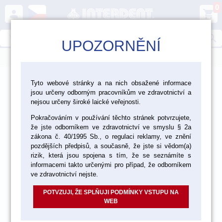
0
person
shopping_cart
search
UPOZORNĚNÍ
menu
>
>
>
Ordinace
Dezinfekce a čištění
Tyto webové stránky a na nich obsažené informace
jsou určeny odborným pracovníkům ve zdravotnictví a
Ošetření násadců
nejsou určeny široké laické veřejnosti.
Pokračováním v používání těchto stránek potvrzujete,
že jste odborníkem ve zdravotnictví ve smyslu § 2a
akce
zákona č. 40/1995 Sb., o regulaci reklamy, ve znění
pozdějších předpisů, a současně, že jste si vědom(a)
rizik, která jsou spojena s tím, že se seznámíte s
informacemi takto určenými pro případ, že odborníkem
ve zdravotnictví nejste.
POTVZUJI, ŽE SPLŇUJI PODMÍNKY VSTUPU NA
WEB