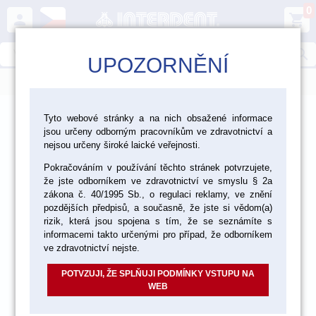
0
person
shopping_cart
search
UPOZORNĚNÍ
menu
>
>
>
Laboratoř
Zhotovení modelu
Tyto webové stránky a na nich obsažené informace
jsou určeny odborným pracovníkům ve zdravotnictví a
Repoziční destičky a modelové systémy
nejsou určeny široké laické veřejnosti.
Pokračováním v používání těchto stránek potvrzujete,
že jste odborníkem ve zdravotnictví ve smyslu § 2a
zákona č. 40/1995 Sb., o regulaci reklamy, ve znění
pozdějších předpisů, a současně, že jste si vědom(a)
rizik, která jsou spojena s tím, že se seznámíte s
informacemi takto určenými pro případ, že odborníkem
ve zdravotnictví nejste.
POTVZUJI, ŽE SPLŇUJI PODMÍNKY VSTUPU NA
WEB