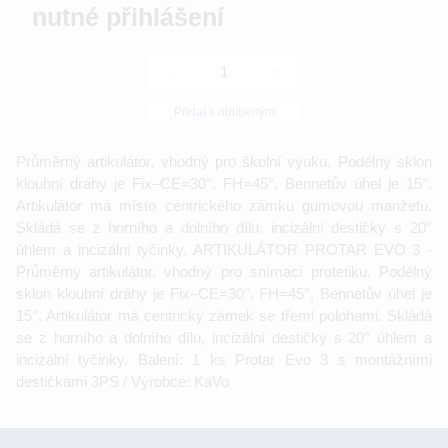
nutné přihlášení
-
+
Přidat k oblíbeným
Průměrný artikulátor, vhodný pro školní výuku. Podélný sklon
kloubní dráhy je Fix–CE=30°, FH=45°, Bennetův úhel je 15°.
Artikulátor má místo centrického zámku gumovou manžetu.
Skládá se z horního a dolního dílu, incizální destičky s 20°
úhlem a incizální tyčinky. ARTIKULÁTOR PROTAR EVO 3 -
Průměrný artikulátor, vhodný pro snímací protetiku. Podélný
sklon kloubní dráhy je Fix–CE=30°, FH=45°, Bennetův úhel je
15°. Artikulátor má centrický zámek se třemi polohami. Skládá
se z horního a dolního dílu, incizální destičky s 20° úhlem a
incizální tyčinky. Balení: 1 ks Protar Evo 3 s montážními
destičkami 3PS / Výrobce: KaVo