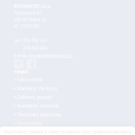
INTERDENT s.r.o.
Foerstrova 12
100 00 Praha 10
IČ: 27111792
tel.:
274 783 114
274 814 404
e-mail:
interdent@interdent.cz
FIRMA
Info o firmě
Kontakty na firmu
Odborní poradci
Kontaktní formulář
Obchodní podmínky
Dodavatelé
Používáme cookies s cílem co nejvíce Vám zpříjemnit návštěvu
SMLUVNÍ PARTNEŘI