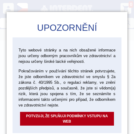
0
person
shopping_cart
search
UPOZORNĚNÍ
menu
>
>
>
Laboratoř
Zhotovení modelu
Tyto webové stránky a na nich obsažené informace
jsou určeny odborným pracovníkům ve zdravotnictví a
>
Artikulátory, obličejové oblouky, okludory
Artikulátory KaVo
nejsou určeny široké laické veřejnosti.
Pokračováním v používání těchto stránek potvrzujete,
že jste odborníkem ve zdravotnictví ve smyslu § 2a
zákona č. 40/1995 Sb., o regulaci reklamy, ve znění
pozdějších předpisů, a současně, že jste si vědom(a)
rizik, která jsou spojena s tím, že se seznámíte s
informacemi takto určenými pro případ, že odborníkem
ve zdravotnictví nejste.
POTVZUJI, ŽE SPLŇUJI PODMÍNKY VSTUPU NA
WEB