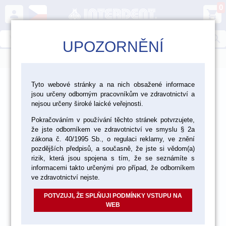
0
person
shopping_cart
search
UPOZORNĚNÍ
menu
>
>
>
Laboratoř
Dentální pryskyřice a zuby
Tyto webové stránky a na nich obsažené informace
jsou určeny odborným pracovníkům ve zdravotnictví a
Silikonové materiály pro přelitky
nejsou určeny široké laické veřejnosti.
Pokračováním v používání těchto stránek potvrzujete,
že jste odborníkem ve zdravotnictví ve smyslu § 2a
zákona č. 40/1995 Sb., o regulaci reklamy, ve znění
pozdějších předpisů, a současně, že jste si vědom(a)
rizik, která jsou spojena s tím, že se seznámíte s
informacemi takto určenými pro případ, že odborníkem
ve zdravotnictví nejste.
POTVZUJI, ŽE SPLŇUJI PODMÍNKY VSTUPU NA
WEB