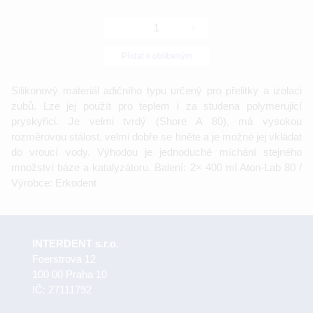
-
+
Přidat k oblíbeným
Silikonový materiál adičního typu určený pro přelitky a izolaci
zubů. Lze jej použít pro teplem i za studena polymerujicí
pryskyřici. Je velmi tvrdý (Shore A 80), má vysokou
rozměrovou stálost, velmi dobře se hněte a je možné jej vkládat
do vroucí vody. Výhodou je jednoduché míchání stejného
množství báze a katalyzátoru. Balení: 2× 400 ml Aton-Lab 80 /
Výrobce: Erkodent
INTERDENT s.r.o.
Foerstrova 12
100 00 Praha 10
IČ: 27111792