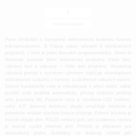
-
+
Přidat k oblíbeným
Parní sterilizátor s kompletně elektronickou kontrolou řízenou
mikroprocesorem. B Futura nabízí uživateli 6 sterilizačních
programů, z toho je jeden libovolně programovatelný. Mimo to
disponuje autokláv třemi testovacími programy (Helix test,
vakuový test a vakuový + Helix test program). Vestavěná
vakuová pumpa s vysokým výkonem zajišťuje vícestupňové
odstraňování vzduchu z komory a závěrečné vakuové sušení.
Senzor konduktivity vody je zabudovaný v plnicí nádrži, odtok
použité vody probíhá automaticky, přístup vzduchu probíhá
přes prachový filtr. Pracovní zóna je osvětlena LED světlem,
velký 4,3‘‘ barevný dotykový displej umožňuje intuitivně a
jednoduše ovládat všechny funkce přístroje. Externí tiskárnu je
možné připojit přes RS232 sériový port, pro vzdálenou správu
je možné využít ethernet port. Přístroj je připraven pro
automatické plnění. Autoklávy se dodávají včetně pěti