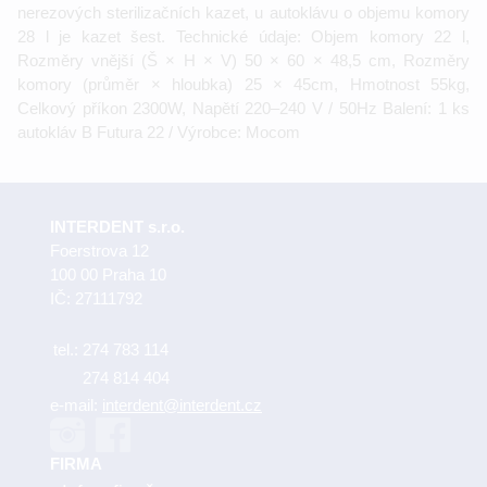
nerezových sterilizačních kazet, u autoklávu o objemu komory
28 l je kazet šest. Technické údaje: Objem komory 22 l,
Rozměry vnější (Š × H × V) 50 × 60 × 48,5 cm, Rozměry
komory (průměr × hloubka) 25 × 45cm, Hmotnost 55kg,
Celkový příkon 2300W, Napětí 220–240 V / 50Hz Balení: 1 ks
autokláv B Futura 22 / Výrobce: Mocom
INTERDENT s.r.o.
Foerstrova 12
100 00 Praha 10
IČ: 27111792
tel.:
274 783 114
274 814 404
e-mail:
interdent@interdent.cz
FIRMA