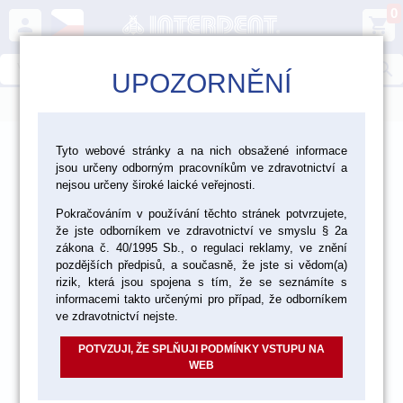
0
person
shopping_cart
search
UPOZORNĚNÍ
menu
>
>
>
>
Ordinace
Dezinfekce a čištění
Sterilizace
Tyto webové stránky a na nich obsažené informace
jsou určeny odborným pracovníkům ve zdravotnictví a
Sterilizace a mytí
nejsou určeny široké laické veřejnosti.
Pokračováním v používání těchto stránek potvrzujete,
že jste odborníkem ve zdravotnictví ve smyslu § 2a
zákona č. 40/1995 Sb., o regulaci reklamy, ve znění
pozdějších předpisů, a současně, že jste si vědom(a)
rizik, která jsou spojena s tím, že se seznámíte s
informacemi takto určenými pro případ, že odborníkem
ve zdravotnictví nejste.
POTVZUJI, ŽE SPLŇUJI PODMÍNKY VSTUPU NA
WEB