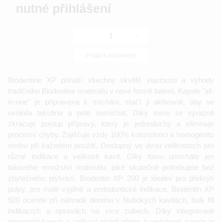
nutné přihlášení
-
+
Přidat k oblíbeným
Biodentine XP přináší všechny skvělé vlastnosti a výhody
tradičního Biodentine materiálu v nové formě balení. Kapsle "all-
in-one" je připravena k míchání, stačí ji aktivovat, aby se
uvolnila tekutina a poté namíchat. Díky tomu se výrazně
zkracuje postup přípravy, který je jednoduchý a eliminuje
procesní chyby. Zajišťuje vždy 100% konzistenci a homogenitu
směsi při kažedém použití. Dostupný ve dvou velikostech pro
různé indikace a velikosti kavit. Díky tomu umícháte jen
takového množství materiálu, jaké skutečně potřebujete bez
zbytečného plýtvání. Biodentin XP 200 je ideální pro překrýtí
pulpy, pro malé výplně a endodontické indikace. Biodentin XP
500 oceníte při náhradě dentinu v hlubokých kavitách, bulk fill
indikacích a opravách na více zubech. Díky integrované
intraorální kanyle a aplikaci pistolí přímo z umíchané kapsle je