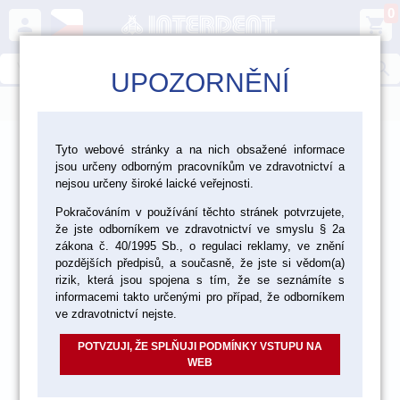
0
person
shopping_cart
search
UPOZORNĚNÍ
menu
>
>
>
Ordinace
Endodoncie
Tyto webové stránky a na nich obsažené informace
jsou určeny odborným pracovníkům ve zdravotnictví a
Nástroje a pomůcky pro endodoncii
nejsou určeny široké laické veřejnosti.
Pokračováním v používání těchto stránek potvrzujete,
že jste odborníkem ve zdravotnictví ve smyslu § 2a
zákona č. 40/1995 Sb., o regulaci reklamy, ve znění
pozdějších předpisů, a současně, že jste si vědom(a)
rizik, která jsou spojena s tím, že se seznámíte s
informacemi takto určenými pro případ, že odborníkem
ve zdravotnictví nejste.
POTVZUJI, ŽE SPLŇUJI PODMÍNKY VSTUPU NA
WEB