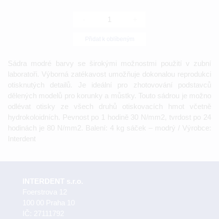
-
+
Přidat k oblíbeným
Sádra modré barvy se širokými možnostmi použití v zubní
laboratoři. Výborná zatékavost umožňuje dokonalou reprodukci
otisknutých detailů. Je ideální pro zhotovování podstavců
dělených modelů pro korunky a můstky. Touto sádrou je možno
odlévat otisky ze všech druhů otiskovacích hmot včetně
hydrokoloidních. Pevnost po 1 hodině 30 N/mm2, tvrdost po 24
hodinách je 80 N/mm2. Balení: 4 kg sáček – modrý / Výrobce:
Interdent
INTERDENT s.r.o.
Foerstrova 12
100 00 Praha 10
IČ: 27111792