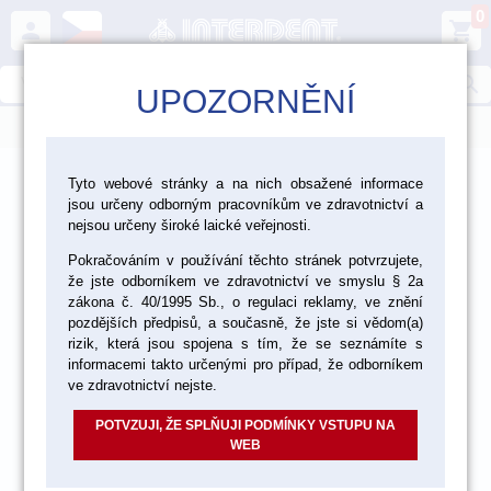
0
person
shopping_cart
search
UPOZORNĚNÍ
menu
>
>
>
Laboratoř
Zhotovení modelu
Dentální sádry
Tyto webové stránky a na nich obsažené informace
jsou určeny odborným pracovníkům ve zdravotnictví a
>
Dentální sádry typ III
nejsou určeny široké laické veřejnosti.
Pokračováním v používání těchto stránek potvrzujete,
že jste odborníkem ve zdravotnictví ve smyslu § 2a
zákona č. 40/1995 Sb., o regulaci reklamy, ve znění
pozdějších předpisů, a současně, že jste si vědom(a)
rizik, která jsou spojena s tím, že se seznámíte s
informacemi takto určenými pro případ, že odborníkem
ve zdravotnictví nejste.
POTVZUJI, ŽE SPLŇUJI PODMÍNKY VSTUPU NA
WEB