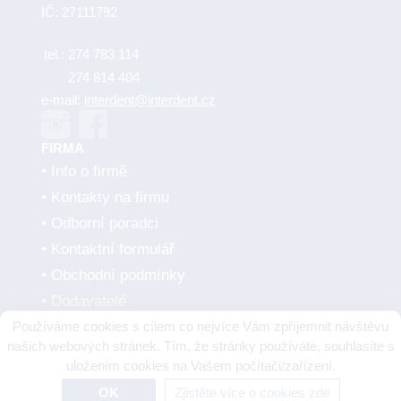
IČ: 27111792
tel.:
274 783 114
274 814 404
e-mail:
interdent@interdent.cz
FIRMA
Info o firmě
Kontakty na firmu
Odborní poradci
Kontaktní formulář
Obchodní podmínky
Dodavatelé
Používáme cookies s cílem co nejvíce Vám zpříjemnit návštěvu
SMLUVNÍ PARTNEŘI
našich webových stránek. Tím, že stránky používáte, souhlasíte s
uložením cookies na Vašem počítači/zařízení.
OK
Zjistěte více o cookies zde