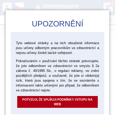
0
person
shopping_cart
search
UPOZORNĚNÍ
menu
>
>
Laboratoř
Tyto webové stránky a na nich obsažené informace
jsou určeny odborným pracovníkům ve zdravotnictví a
>
>
Dezinfekce, čištění a ochranné pomůcky
Čištění
nejsou určeny široké laické veřejnosti.
Pokračováním v používání těchto stránek potvrzujete,
Parní čističky
že jste odborníkem ve zdravotnictví ve smyslu § 2a
zákona č. 40/1995 Sb., o regulaci reklamy, ve znění
pozdějších předpisů, a současně, že jste si vědom(a)
rizik, která jsou spojena s tím, že se seznámíte s
informacemi takto určenými pro případ, že odborníkem
ve zdravotnictví nejste.
POTVZUJI, ŽE SPLŇUJI PODMÍNKY VSTUPU NA
WEB