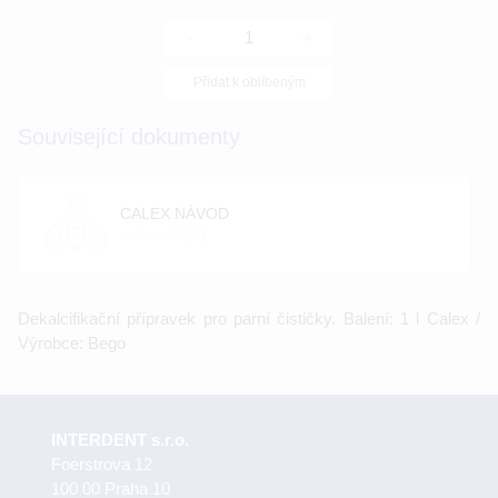
-
+
Přidat k oblíbeným
Související dokumenty
CALEX NÁVOD
velikost: 0 [kb]
Dekalcifikační přípravek pro parní čističky. Balení: 1 l Calex /
Výrobce: Bego
INTERDENT s.r.o.
Foerstrova 12
100 00 Praha 10