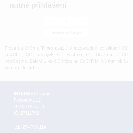
nutné přihlášení
-
+
Přidat k oblíbeným
Fréza na CrCo a Ti pro použití s frézovacími jednotkami CC
newChic, CC Trendy/+, CC Fashion, CC Universe a CC
newCosmo. Balení 1 ks CC fréza na CoCrTi M 0,6 mm oblá /
výrobce: Interdent
INTERDENT s.r.o.
Foerstrova 12
100 00 Praha 10
IČ: 27111792
tel.:
274 783 114