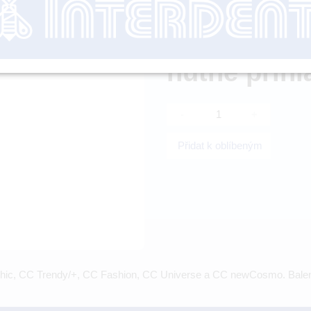
Dostupnost:
SK
nutné přihl
-
+
Přidat k oblíbeným
Chic, CC Trendy/+, CC Fashion, CC Universe a CC newCosmo. Balení