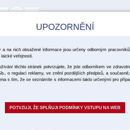
UPOZORNĚNÍ
CAD/CAM
ŠKOLENÍ
AKCE
y a na nich obsažené informace jsou určeny odborným pracovníkům
CoCr a Ti
laické veřejnosti.
ívání těchto stránek potvrzujete, že jste odborníkem ve zdravotn
CC fréza 
b., o regulaci reklamy, ve znění pozdějších předpisů, a současně,
ojena s tím, že se seznámíte s informacemi takto určenými pro pří
oblá 1 ks
Fréza na CrCo a Ti pro použití
POTVZUJI, ŽE SPLŇUJI PODMÍNKY VSTUPU NA WEB
Fashion, CC Universe a CC new
výrobce: Interdent
Objednací číslo:
INC