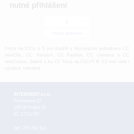
nutné přihlášení
-
+
Přidat k oblíbeným
Fréza na CrCo a Ti pro použití s frézovacími jednotkami CC
newChic, CC Trendy/+, CC Fashion, CC Universe a CC
newCosmo. Balení 1 ks CC fréza na CoCrTi M 2,0 mm oblá /
výrobce: Interdent
INTERDENT s.r.o.
Foerstrova 12
100 00 Praha 10
IČ: 27111792
tel.:
274 783 114