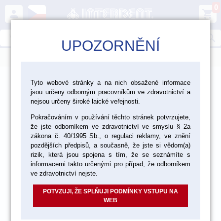
0
person
shopping_cart
search
UPOZORNĚNÍ
menu
>
>
>
>
CAD/CAM
Frézování
Nástroje
Tyto webové stránky a na nich obsažené informace
jsou určeny odborným pracovníkům ve zdravotnictví a
Nástroje pro CoCr a Ti
nejsou určeny široké laické veřejnosti.
Pokračováním v používání těchto stránek potvrzujete,
že jste odborníkem ve zdravotnictví ve smyslu § 2a
zákona č. 40/1995 Sb., o regulaci reklamy, ve znění
pozdějších předpisů, a současně, že jste si vědom(a)
rizik, která jsou spojena s tím, že se seznámíte s
informacemi takto určenými pro případ, že odborníkem
ve zdravotnictví nejste.
POTVZUJI, ŽE SPLŇUJI PODMÍNKY VSTUPU NA
WEB