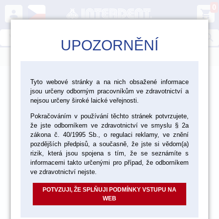
0
person
shopping_cart
search
UPOZORNĚNÍ
menu
>
>
>
Ordinace
Výplňové materiály
Tyto webové stránky a na nich obsažené informace
jsou určeny odborným pracovníkům ve zdravotnictví a
Silany a přípravky na opravy
nejsou určeny široké laické veřejnosti.
Pokračováním v používání těchto stránek potvrzujete,
že jste odborníkem ve zdravotnictví ve smyslu § 2a
akce
zákona č. 40/1995 Sb., o regulaci reklamy, ve znění
pozdějších předpisů, a současně, že jste si vědom(a)
rizik, která jsou spojena s tím, že se seznámíte s
informacemi takto určenými pro případ, že odborníkem
ve zdravotnictví nejste.
POTVZUJI, ŽE SPLŇUJI PODMÍNKY VSTUPU NA
WEB