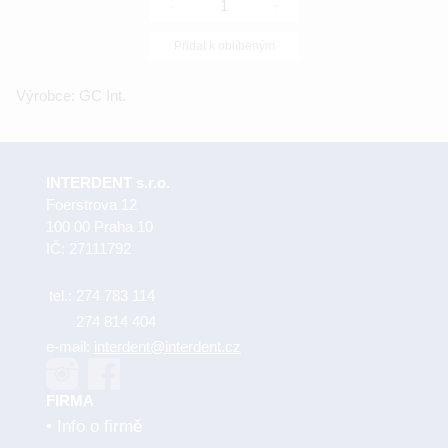
-
+
Přidat k oblíbeným
Výrobce: GC Int.
INTERDENT s.r.o.
Foerstrova 12
100 00 Praha 10
IČ: 27111792
tel.:
274 783 114
274 814 404
e-mail:
interdent@interdent.cz
FIRMA
Info o firmě