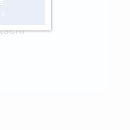
LADEM 3 KS
ášení