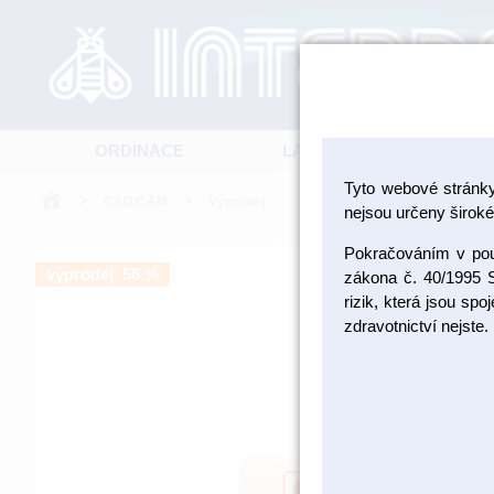
ORDINACE
LABORATOŘ
Tyto webové stránk
>
>
CAD/CAM
Výprodej
nejsou určeny široké 
Pokračováním v použ
výprodej 56 %
zákona č. 40/1995 S
rizik, která jsou sp
zdravotnictví nejste.