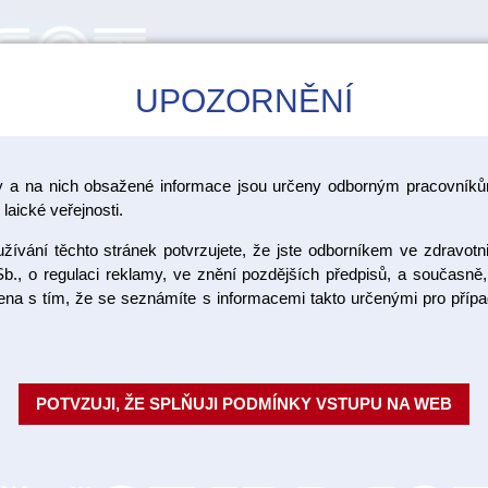
UPOZORNĚNÍ
CAD/CAM
ŠKOLENÍ
AKCE
y a na nich obsažené informace jsou určeny odborným pracovníkům
laické veřejnosti.
ívání těchto stránek potvrzujete, že jste odborníkem ve zdravotn
Cerec blo
b., o regulaci reklamy, ve znění pozdějších předpisů, a současně,
ojena s tím, že se seznámíte s informacemi takto určenými pro pří
3M2 5 ks
První hybridní dentální keramik
POTVZUJI, ŽE SPLŇUJI PODMÍNKY VSTUPU NA WEB
odolnosti kombinací pevnosti a 
sil. Vita Enamic...
Celý popis
Objednací číslo:
VIE