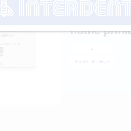
Dostupnost:
SK
nutné přihl
-
+
Přidat k oblíbeným