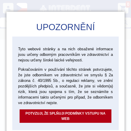
0
person
shopping_cart
search
UPOZORNĚNÍ
menu
>
>
>
CAD/CAM
Skenování
Tyto webové stránky a na nich obsažené informace
jsou určeny odborným pracovníkům ve zdravotnictví a
Pomůcky pro skenování
nejsou určeny široké laické veřejnosti.
Pokračováním v používání těchto stránek potvrzujete,
že jste odborníkem ve zdravotnictví ve smyslu § 2a
zákona č. 40/1995 Sb., o regulaci reklamy, ve znění
pozdějších předpisů, a současně, že jste si vědom(a)
rizik, která jsou spojena s tím, že se seznámíte s
informacemi takto určenými pro případ, že odborníkem
ve zdravotnictví nejste.
POTVZUJI, ŽE SPLŇUJI PODMÍNKY VSTUPU NA
WEB