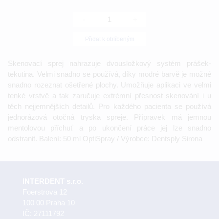
-
+
Přidat k oblíbeným
Skenovací sprej nahrazuje dvousložkový systém prášek-
tekutina. Velmi snadno se používá, díky modré barvě je možné
snadno rozeznat ošetřené plochy. Umožňuje aplikaci ve velmi
tenké vrstvě a tak zaručuje extrémní přesnost skenování i u
těch nejjemnějších detailů. Pro každého pacienta se používá
jednorázová otočná tryska spreje. Přípravek má jemnou
mentolovou příchuť a po ukončení práce jej lze snadno
odstranit. Balení: 50 ml OptiSpray / Výrobce: Dentsply Sirona
INTERDENT s.r.o.
Foerstrova 12
100 00 Praha 10
IČ: 27111792