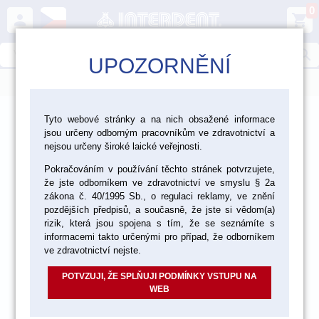
0
person
shopping_cart
search
UPOZORNĚNÍ
menu
>
>
>
Ordinace
Dezinfekce a čištění
Tyto webové stránky a na nich obsažené informace
jsou určeny odborným pracovníkům ve zdravotnictví a
>
Ultrazvukové čištění
Roztoky do ultrazvukových čističek
nejsou určeny široké laické veřejnosti.
Pokračováním v používání těchto stránek potvrzujete,
že jste odborníkem ve zdravotnictví ve smyslu § 2a
zákona č. 40/1995 Sb., o regulaci reklamy, ve znění
pozdějších předpisů, a současně, že jste si vědom(a)
rizik, která jsou spojena s tím, že se seznámíte s
informacemi takto určenými pro případ, že odborníkem
ve zdravotnictví nejste.
POTVZUJI, ŽE SPLŇUJI PODMÍNKY VSTUPU NA
WEB