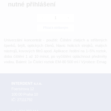
nutné přihlášení
-
+
Přidat k oblíbeným
Univerzální koncentrát - použití: Čištění zlatých a stříbrných
šperků, brýlí, optických členů, hlavic holicích strojků, malých
nástrojů, kovových filtrů apod. Aplikace: ředění na 1–5% roztok,
doba čištění 1 až 10 minut, po vyčištění opláchnout předměty
vodou. Balení: 1x Čisticí roztok EM-80 500 ml / Výrobce: Emag
INTERDENT s.r.o.
Foerstrova 12
100 00 Praha 10
IČ: 27111792