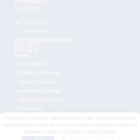
100 00 Praha 10
IČ: 27111792
tel.:
274 783 114
274 814 404
e-mail:
interdent@interdent.cz
FIRMA
Info o firmě
Kontakty na firmu
Odborní poradci
Kontaktní formulář
Obchodní podmínky
Dodavatelé
Používáme cookies s cílem co nejvíce Vám zpříjemnit návštěvu
SMLUVNÍ PARTNEŘI
našich webových stránek. Tím, že stránky používáte, souhlasíte s
uložením cookies na Vašem počítači/zařízení.