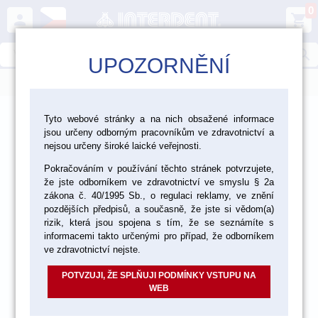
0
person
shopping_cart
search
UPOZORNĚNÍ
menu
>
>
>
Ordinace
Profylaxe
Profylaktické pasty
Tyto webové stránky a na nich obsažené informace
jsou určeny odborným pracovníkům ve zdravotnictví a
nejsou určeny široké laické veřejnosti.
akce
Pokračováním v používání těchto stránek potvrzujete,
že jste odborníkem ve zdravotnictví ve smyslu § 2a
zákona č. 40/1995 Sb., o regulaci reklamy, ve znění
pozdějších předpisů, a současně, že jste si vědom(a)
rizik, která jsou spojena s tím, že se seznámíte s
informacemi takto určenými pro případ, že odborníkem
ve zdravotnictví nejste.
POTVZUJI, ŽE SPLŇUJI PODMÍNKY VSTUPU NA
WEB