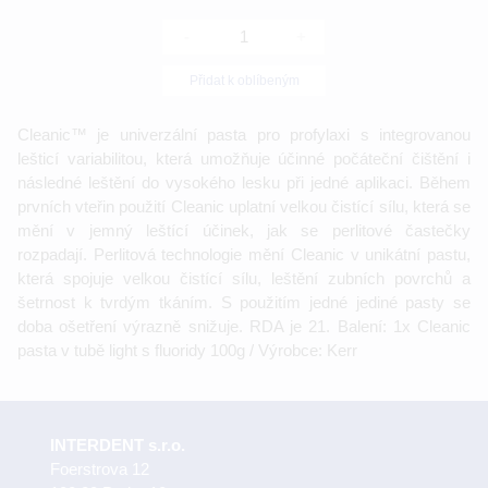
-
+
Přidat k oblíbeným
Cleanic™ je univerzální pasta pro profylaxi s integrovanou
lešticí variabilitou, která umožňuje účinné počáteční čištění i
následné leštění do vysokého lesku při jedné aplikaci. Během
prvních vteřin použití Cleanic uplatní velkou čistící sílu, která se
mění v jemný leštící účinek, jak se perlitové častečky
rozpadají. Perlitová technologie mění Cleanic v unikátní pastu,
která spojuje velkou čistící sílu, leštění zubních povrchů a
šetrnost k tvrdým tkáním. S použitím jedné jediné pasty se
doba ošetření výrazně snižuje. RDA je 21. Balení: 1x Cleanic
pasta v tubě light s fluoridy 100g / Výrobce: Kerr
INTERDENT s.r.o.
Foerstrova 12