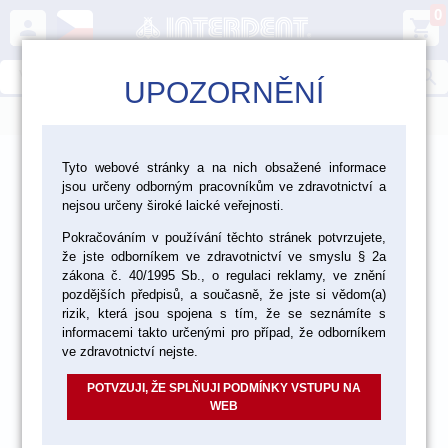
0
person
shopping_cart
search
UPOZORNĚNÍ
menu
>
>
>
Ordinace
Chirurgie
Tyto webové stránky a na nich obsažené informace
jsou určeny odborným pracovníkům ve zdravotnictví a
Ostatní materiály pro chirurgii
nejsou určeny široké laické veřejnosti.
Pokračováním v používání těchto stránek potvrzujete,
že jste odborníkem ve zdravotnictví ve smyslu § 2a
zákona č. 40/1995 Sb., o regulaci reklamy, ve znění
pozdějších předpisů, a současně, že jste si vědom(a)
rizik, která jsou spojena s tím, že se seznámíte s
informacemi takto určenými pro případ, že odborníkem
ve zdravotnictví nejste.
POTVZUJI, ŽE SPLŇUJI PODMÍNKY VSTUPU NA
WEB