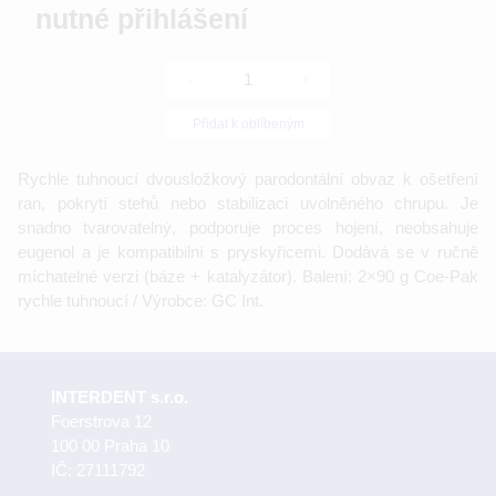
nutné přihlášení
-
+
Přidat k oblíbeným
Rychle tuhnoucí dvousložkový parodontální obvaz k ošetření
ran, pokrytí stehů nebo stabilizaci uvolněného chrupu. Je
snadno tvarovatelný, podporuje proces hojení, neobsahuje
eugenol a je kompatibilní s pryskyřicemi. Dodává se v ručně
míchatelné verzi (báze + katalyzátor). Balení: 2×90 g Coe-Pak
rychle tuhnoucí / Výrobce: GC Int.
INTERDENT s.r.o.
Foerstrova 12
100 00 Praha 10
IČ: 27111792