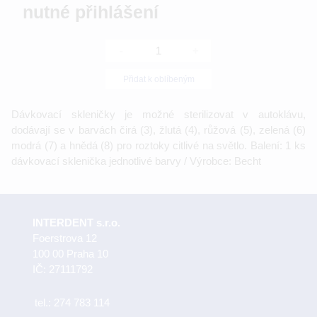
nutné přihlášení
-
+
Přidat k oblíbeným
Dávkovací skleničky je možné sterilizovat v autoklávu,
dodávají se v barvách čirá (3), žlutá (4), růžová (5), zelená (6)
modrá (7) a hnědá (8) pro roztoky citlivé na světlo. Balení: 1 ks
dávkovací sklenička jednotlivé barvy / Výrobce: Becht
INTERDENT s.r.o.
Foerstrova 12
100 00 Praha 10
IČ: 27111792
tel.:
274 783 114