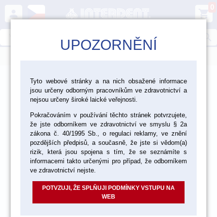
0
person
shopping_cart
search
UPOZORNĚNÍ
menu
>
>
>
Ordinace
Nástroje
Tyto webové stránky a na nich obsažené informace
jsou určeny odborným pracovníkům ve zdravotnictví a
>
Skleněné výrobky a doplňky
Skleničky a kalíšky
nejsou určeny široké laické veřejnosti.
Pokračováním v používání těchto stránek potvrzujete,
že jste odborníkem ve zdravotnictví ve smyslu § 2a
zákona č. 40/1995 Sb., o regulaci reklamy, ve znění
pozdějších předpisů, a současně, že jste si vědom(a)
rizik, která jsou spojena s tím, že se seznámíte s
informacemi takto určenými pro případ, že odborníkem
ve zdravotnictví nejste.
POTVZUJI, ŽE SPLŇUJI PODMÍNKY VSTUPU NA
WEB