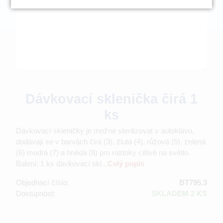
Dávkovací sklenička čirá 1
ks
Dávkovací skleničky je možné sterilizovat v autoklávu,
dodávají se v barvách čirá (3), žlutá (4), růžová (5), zelená
(6) modrá (7) a hnědá (8) pro roztoky citlivé na světlo.
Balení: 1 ks dávkovací skl...
Celý popis
Objednací číslo:
BT795.3
Dostupnost:
SKLADEM 2 KS