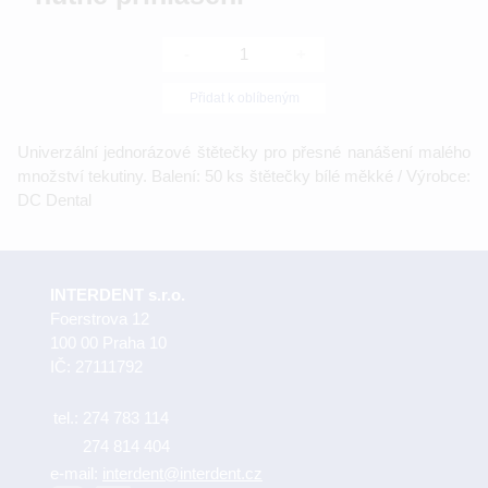
-
+
Přidat k oblíbeným
Univerzální jednorázové štětečky pro přesné nanášení malého
množství tekutiny. Balení: 50 ks štětečky bílé měkké / Výrobce:
DC Dental
INTERDENT s.r.o.
Foerstrova 12
100 00 Praha 10
IČ: 27111792
tel.:
274 783 114
274 814 404
e-mail:
interdent@interdent.cz