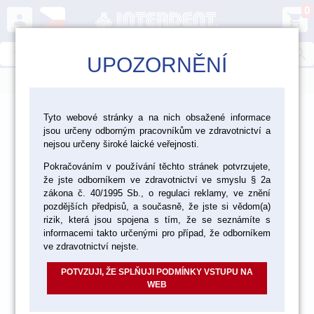
0
person
shopping_cart
search
UPOZORNĚNÍ
menu
>
>
>
Laboratoř
Nástroje a zařízení
Tyto webové stránky a na nich obsažené informace
jsou určeny odborným pracovníkům ve zdravotnictví a
>
Laboratorní nástroje
Štětce
nejsou určeny široké laické veřejnosti.
Pokračováním v používání těchto stránek potvrzujete,
že jste odborníkem ve zdravotnictví ve smyslu § 2a
zákona č. 40/1995 Sb., o regulaci reklamy, ve znění
pozdějších předpisů, a současně, že jste si vědom(a)
rizik, která jsou spojena s tím, že se seznámíte s
informacemi takto určenými pro případ, že odborníkem
ve zdravotnictví nejste.
POTVZUJI, ŽE SPLŇUJI PODMÍNKY VSTUPU NA
WEB