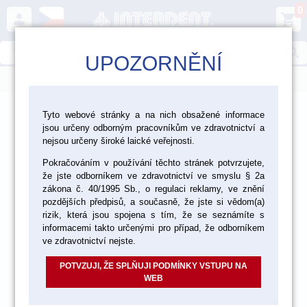
0
person
shopping_cart
search
UPOZORNĚNÍ
menu
>
>
>
Laboratoř
Materiály pro fazetování a inleje
Tyto webové stránky a na nich obsažené informace
jsou určeny odborným pracovníkům ve zdravotnictví a
>
Pomůcky pro práci s keramikou
Stojánky
nejsou určeny široké laické veřejnosti.
Pokračováním v používání těchto stránek potvrzujete,
že jste odborníkem ve zdravotnictví ve smyslu § 2a
zákona č. 40/1995 Sb., o regulaci reklamy, ve znění
pozdějších předpisů, a současně, že jste si vědom(a)
rizik, která jsou spojena s tím, že se seznámíte s
informacemi takto určenými pro případ, že odborníkem
ve zdravotnictví nejste.
POTVZUJI, ŽE SPLŇUJI PODMÍNKY VSTUPU NA
WEB