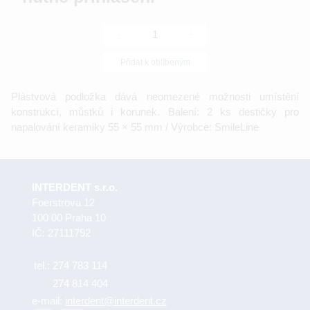
-
+
Přidat k oblíbeným
Plástvová podložka dává neomezené možnosti umístění
konstrukcí, můstků i korunek. Balení: 2 ks destičky pro
napalování keramiky 55 × 55 mm / Výrobce: SmileLine
INTERDENT s.r.o.
Foerstrova 12
100 00 Praha 10
IČ: 27111792
tel.:
274 783 114
274 814 404
e-mail:
interdent@interdent.cz