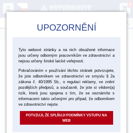
0
person
shopping_cart
search
UPOZORNĚNÍ
menu
>
>
>
Laboratoř
Modelování
Tyto webové stránky a na nich obsažené informace
jsou určeny odborným pracovníkům ve zdravotnictví a
>
Ostatní materiály pro modelování
Distanční laky
nejsou určeny široké laické veřejnosti.
Pokračováním v používání těchto stránek potvrzujete,
že jste odborníkem ve zdravotnictví ve smyslu § 2a
zákona č. 40/1995 Sb., o regulaci reklamy, ve znění
pozdějších předpisů, a současně, že jste si vědom(a)
rizik, která jsou spojena s tím, že se seznámíte s
informacemi takto určenými pro případ, že odborníkem
ve zdravotnictví nejste.
POTVZUJI, ŽE SPLŇUJI PODMÍNKY VSTUPU NA
WEB