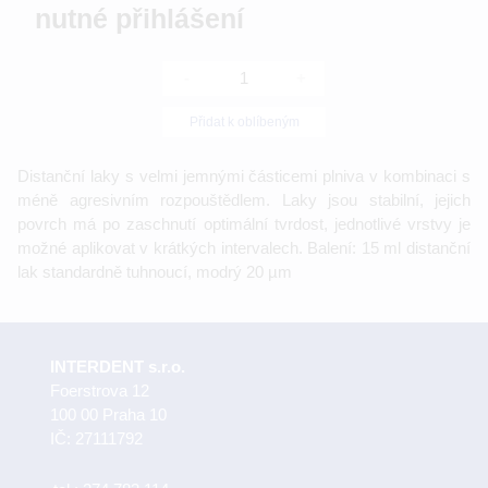
nutné přihlášení
-
+
Přidat k oblíbeným
Distanční laky s velmi jemnými částicemi plniva v kombinaci s
méně agresivním rozpouštědlem. Laky jsou stabilní, jejich
povrch má po zaschnutí optimální tvrdost, jednotlivé vrstvy je
možné aplikovat v krátkých intervalech. Balení: 15 ml distanční
lak standardně tuhnoucí, modrý 20 µm
INTERDENT s.r.o.
Foerstrova 12
100 00 Praha 10
IČ: 27111792