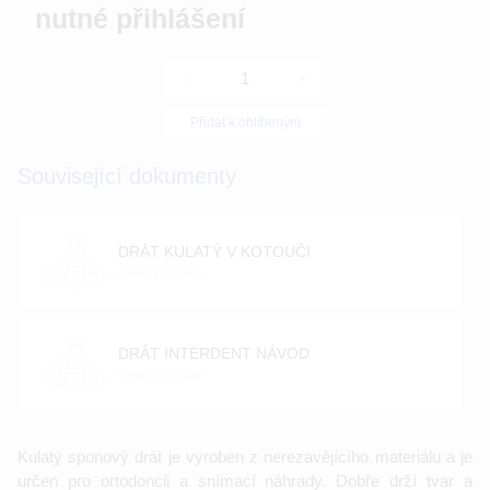
nutné přihlášení
-
+
Přidat k oblíbeným
Související dokumenty
DRÁT KULATÝ V KOTOUČI
velikost: 0 [kb]
DRÁT INTERDENT NÁVOD
velikost: 0 [kb]
Kulatý sponový drát je vyroben z nerezavějícího materiálu a je
určen pro ortodoncii a snímací náhrady. Dobře drží tvar a