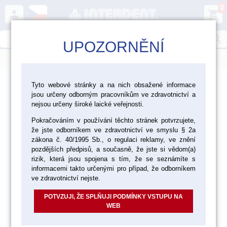
0
person
shopping_cart
search
UPOZORNĚNÍ
menu
>
>
>
>
Laboratoř
Zatmelování, lití, pájení
Dráty
Tyto webové stránky a na nich obsažené informace
jsou určeny odborným pracovníkům ve zdravotnictví a
Dráty kulaté v kotouči
nejsou určeny široké laické veřejnosti.
Pokračováním v používání těchto stránek potvrzujete,
že jste odborníkem ve zdravotnictví ve smyslu § 2a
zákona č. 40/1995 Sb., o regulaci reklamy, ve znění
pozdějších předpisů, a současně, že jste si vědom(a)
rizik, která jsou spojena s tím, že se seznámíte s
informacemi takto určenými pro případ, že odborníkem
ve zdravotnictví nejste.
POTVZUJI, ŽE SPLŇUJI PODMÍNKY VSTUPU NA
WEB