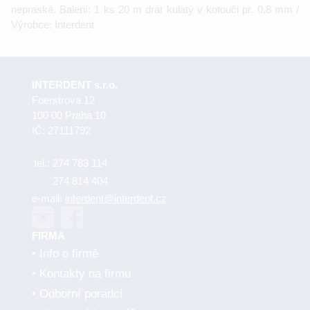
nepraská. Balení: 1 ks 20 m drát kulatý v kotouči pr. 0,8 mm /
Výrobce: Interdent
INTERDENT s.r.o.
Foerstrova 12
100 00 Praha 10
IČ: 27111792
tel.:
274 783 114
274 814 404
e-mail:
interdent@interdent.cz
FIRMA
Info o firmě
Kontakty na firmu
Odborní poradci