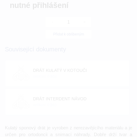
nutné přihlášení
-
+
Přidat k oblíbeným
Související dokumenty
DRÁT KULATÝ V KOTOUČI
velikost: 0 [kb]
DRÁT INTERDENT NÁVOD
velikost: 0 [kb]
Kulatý sponový drát je vyroben z nerezavějícího materiálu a je
určen pro ortodoncii a snímací náhrady. Dobře drží tvar a