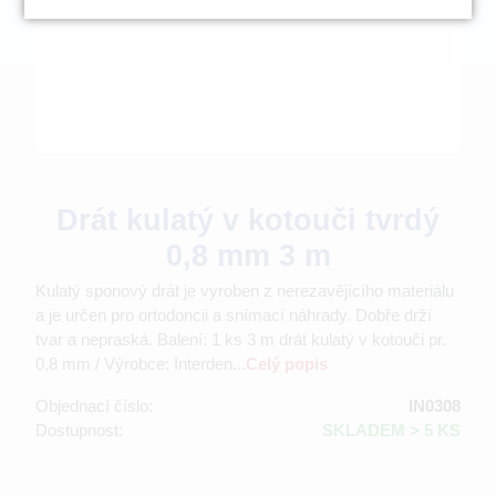
Drát kulatý v kotouči tvrdý
0,8 mm 3 m
Kulatý sponový drát je vyroben z nerezavějícího materiálu
a je určen pro ortodoncii a snímací náhrady. Dobře drží
tvar a nepraská. Balení: 1 ks 3 m drát kulatý v kotouči pr.
0,8 mm / Výrobce: Interden...
Celý popis
Objednací číslo:
IN0308
Dostupnost:
SKLADEM > 5 KS