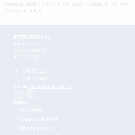
nepraská. Balení: 1 ks 3 m drát kulatý v kotouči pr. 0,8 mm /
Výrobce: Interdent
INTERDENT s.r.o.
Foerstrova 12
100 00 Praha 10
IČ: 27111792
tel.:
274 783 114
274 814 404
e-mail:
interdent@interdent.cz
FIRMA
Info o firmě
Kontakty na firmu
Odborní poradci