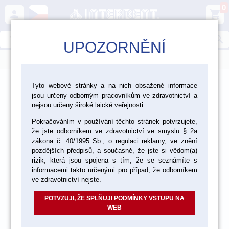
0
person
shopping_cart
search
UPOZORNĚNÍ
menu
>
>
>
>
Laboratoř
Zatmelování, lití, pájení
Dráty
Tyto webové stránky a na nich obsažené informace
jsou určeny odborným pracovníkům ve zdravotnictví a
Dráty kulaté v kotouči
nejsou určeny široké laické veřejnosti.
Pokračováním v používání těchto stránek potvrzujete,
že jste odborníkem ve zdravotnictví ve smyslu § 2a
zákona č. 40/1995 Sb., o regulaci reklamy, ve znění
pozdějších předpisů, a současně, že jste si vědom(a)
rizik, která jsou spojena s tím, že se seznámíte s
informacemi takto určenými pro případ, že odborníkem
ve zdravotnictví nejste.
POTVZUJI, ŽE SPLŇUJI PODMÍNKY VSTUPU NA
WEB