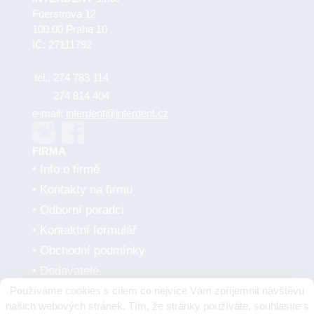
Foerstrova 12
100 00 Praha 10
IČ: 27111792
tel.:
274 783 114
274 814 404
e-mail:
interdent@interdent.cz
FIRMA
Info o firmě
Kontakty na firmu
Odborní poradci
Kontaktní formulář
Obchodní podmínky
Dodavatelé
Používáme cookies s cílem co nejvíce Vám zpříjemnit návštěvu
SMLUVNÍ PARTNEŘI
našich webových stránek. Tím, že stránky používáte, souhlasíte s