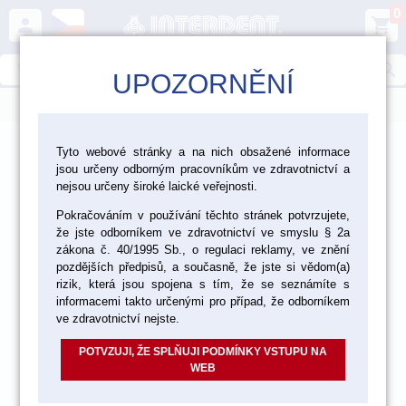
0
person
shopping_cart
search
UPOZORNĚNÍ
menu
>
>
>
Laboratoř
Zhotovení modelu
Dentální sádry
Tyto webové stránky a na nich obsažené informace
jsou určeny odborným pracovníkům ve zdravotnictví a
>
Dentální sádry typ II
nejsou určeny široké laické veřejnosti.
Pokračováním v používání těchto stránek potvrzujete,
že jste odborníkem ve zdravotnictví ve smyslu § 2a
zákona č. 40/1995 Sb., o regulaci reklamy, ve znění
pozdějších předpisů, a současně, že jste si vědom(a)
rizik, která jsou spojena s tím, že se seznámíte s
informacemi takto určenými pro případ, že odborníkem
ve zdravotnictví nejste.
POTVZUJI, ŽE SPLŇUJI PODMÍNKY VSTUPU NA
WEB