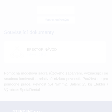
-
+
Přidat k oblíbeným
Související dokumenty
EFEKTOR NÁVOD
velikost: 0 [kb]
Pomocná modelová sádra růžového zabarvení, vyznačující se
snadnou lomivostí a relativně nízkou pevností. Používá se pro
pomocné práce. Pevnost 5,4 N/mm2. Balení: 25 kg Efektor /
Výrobce: SpofaDental
INTERDENT s.r.o.