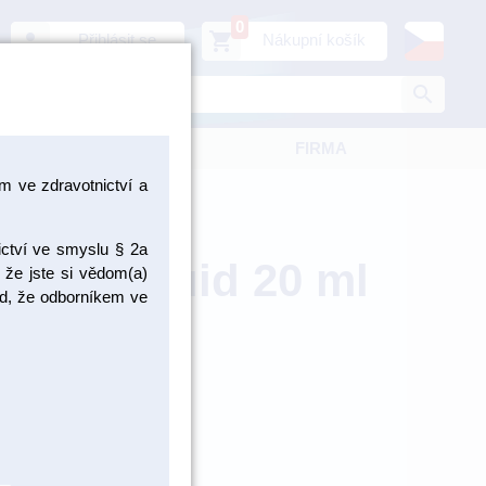
0
person
shopping_cart
Přihlásit se
Nákupní košík
search
KATALOGY
FIRMA
 ve zdravotnictví a
ictví ve smyslu § 2a
ains liquid 20 ml
 že jste si vědom(a)
pad, že odborníkem ve
bce: Vita
VIEENSTL20