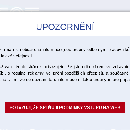
UPOZORNĚNÍ
CAD/CAM
ŠKOLENÍ
AKCE
y a na nich obsažené informace jsou určeny odborným pracovníkům
laické veřejnosti.
ívání těchto stránek potvrzujete, že jste odborníkem ve zdravotn
*Enamic St
b., o regulaci reklamy, ve znění pozdějších předpisů, a současně,
ojena s tím, že se seznámíte s informacemi takto určenými pro pří
Balení: 20ml Stains liquid / výro
Objednací číslo:
Dostupnost:
POTVZUJI, ŽE SPLŇUJI PODMÍNKY VSTUPU NA WEB