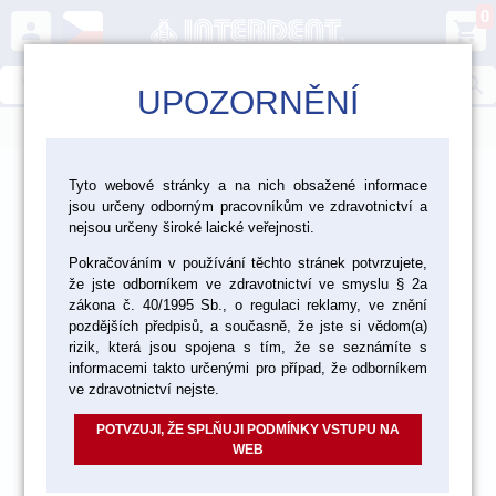
0
person
shopping_cart
search
UPOZORNĚNÍ
menu
>
>
>
Ordinace
Endodoncie
Tyto webové stránky a na nich obsažené informace
jsou určeny odborným pracovníkům ve zdravotnictví a
Nástroje a pomůcky pro endodoncii
nejsou určeny široké laické veřejnosti.
Pokračováním v používání těchto stránek potvrzujete,
že jste odborníkem ve zdravotnictví ve smyslu § 2a
zákona č. 40/1995 Sb., o regulaci reklamy, ve znění
pozdějších předpisů, a současně, že jste si vědom(a)
rizik, která jsou spojena s tím, že se seznámíte s
informacemi takto určenými pro případ, že odborníkem
ve zdravotnictví nejste.
POTVZUJI, ŽE SPLŇUJI PODMÍNKY VSTUPU NA
WEB