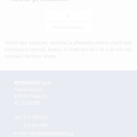
-
+
Přidat k oblíbeným
Různé typy kazet pro sterilizaci a přehledné uložení všech typů
kořenových nástrojů. Balení: 1x Endo box 65 x 52 x 52 mm bez
nástrojů / Výrobce: Medin
INTERDENT s.r.o.
Foerstrova 12
100 00 Praha 10
IČ: 27111792
tel.:
274 783 114
274 814 404
e-mail:
interdent@interdent.cz