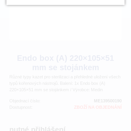
Endo box (A) 220×105×51
mm se stojánkem
Různé typy kazet pro sterilizaci a přehledné uložení všech
typů kořenových nástrojů. Balení: 1x Endo box (A)
220×105×51 mm se stojánkem / Výrobce: Medin
Objednací číslo:
ME139500190
Dostupnost:
ZBOŽÍ NA OBJEDNÁNÍ
nutné přihlášení