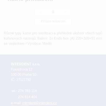
-
+
Přidat k oblíbeným
Různé typy kazet pro sterilizaci a přehledné uložení všech typů
kořenových nástrojů. Balení: 1x Endo box (A) 220×105×51 mm
se stojánkem / Výrobce: Medin
INTERDENT s.r.o.
Foerstrova 12
100 00 Praha 10
IČ: 27111792
tel.:
274 783 114
274 814 404
e-mail:
interdent@interdent.cz