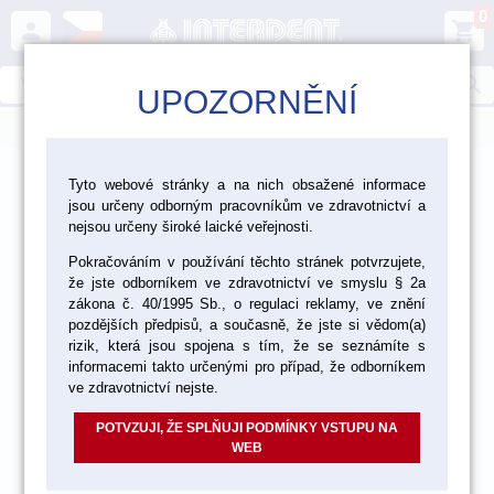
0
person
shopping_cart
search
UPOZORNĚNÍ
menu
>
>
>
Ordinace
Endodoncie
Tyto webové stránky a na nich obsažené informace
jsou určeny odborným pracovníkům ve zdravotnictví a
Nástroje a pomůcky pro endodoncii
nejsou určeny široké laické veřejnosti.
Pokračováním v používání těchto stránek potvrzujete,
že jste odborníkem ve zdravotnictví ve smyslu § 2a
zákona č. 40/1995 Sb., o regulaci reklamy, ve znění
pozdějších předpisů, a současně, že jste si vědom(a)
rizik, která jsou spojena s tím, že se seznámíte s
informacemi takto určenými pro případ, že odborníkem
ve zdravotnictví nejste.
POTVZUJI, ŽE SPLŇUJI PODMÍNKY VSTUPU NA
WEB