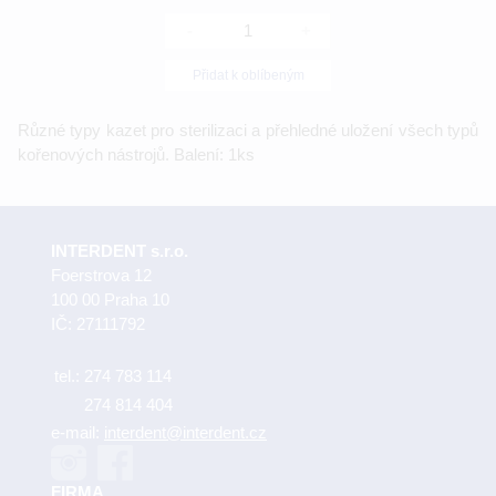
-
+
Přidat k oblíbeným
Různé typy kazet pro sterilizaci a přehledné uložení všech typů
kořenových nástrojů. Balení: 1ks
INTERDENT s.r.o.
Foerstrova 12
100 00 Praha 10
IČ: 27111792
tel.:
274 783 114
274 814 404
e-mail:
interdent@interdent.cz
FIRMA