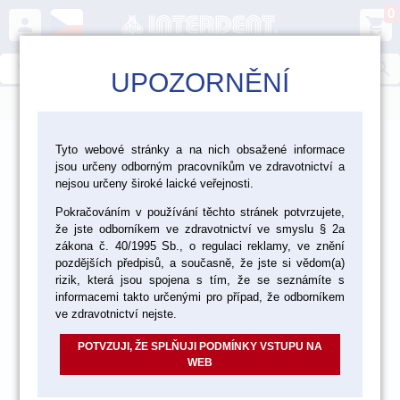
0
person
shopping_cart
search
UPOZORNĚNÍ
menu
>
>
>
Ordinace
Endodoncie
Tyto webové stránky a na nich obsažené informace
jsou určeny odborným pracovníkům ve zdravotnictví a
Nástroje a pomůcky pro endodoncii
nejsou určeny široké laické veřejnosti.
Pokračováním v používání těchto stránek potvrzujete,
že jste odborníkem ve zdravotnictví ve smyslu § 2a
zákona č. 40/1995 Sb., o regulaci reklamy, ve znění
pozdějších předpisů, a současně, že jste si vědom(a)
rizik, která jsou spojena s tím, že se seznámíte s
informacemi takto určenými pro případ, že odborníkem
ve zdravotnictví nejste.
POTVZUJI, ŽE SPLŇUJI PODMÍNKY VSTUPU NA
WEB